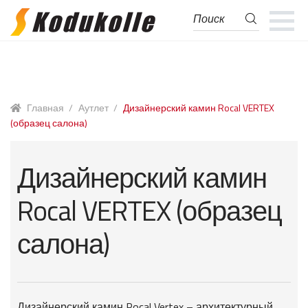
Поиск
Поиск:
Перейти
Перейти
к
к
навигации
содержимому
Главная
/
Аутлет
/
Дизайнерский камин Rocal VERTEX
(образец салона)
Дизайнерский камин
Rocal VERTEX (образец
салона)
Дизайнерский камин Rocal Vertex – архитектурный,