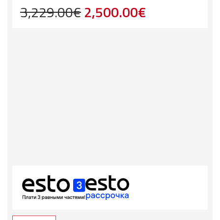
Первоначальная
Текущая
3,229.00
€
2,500.00
€
цена
цена:
составляла
2,500.00€.
3,229.00€.