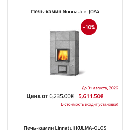
Печь-камин NunnaUuni JOYA
-10%
До 31 августа, 2026
Первоначальная
Текущая
Цена от
6,235.00
€
5,611.50
€
В стоимость входит установка!
цена
цена:
составляла
5,611.50€.
6,235.00€.
Печь-камин Linnatuli KULMA-OLOS