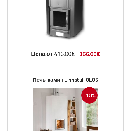
Первоначальная
Текущая
Цена от
416.00
€
366.08
€
цена
цена:
составляла
366.08€.
Печь-камин Linnatuli OLOS
416.00€.
-10%