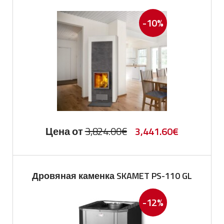
-10%
Первоначальная
Текущая
Цена от
3,824.00
€
3,441.60
€
цена
цена:
составляла
3,441.60€.
Дровяная каменка SKAMET PS-110 GL
3,824.00€.
-12%