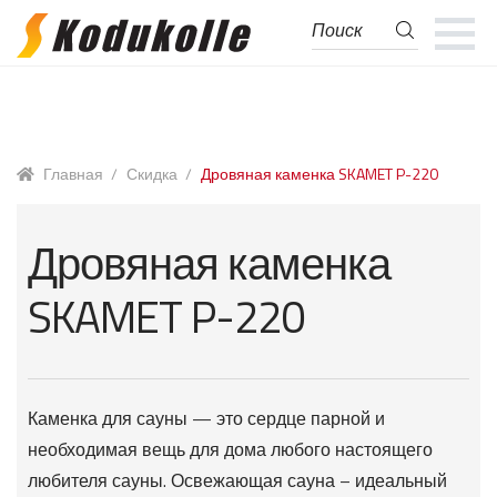
Поиск
Поиск:
Перейти
Перейти
к
к
навигации
содержимому
Главная
/
Скидка
/
Дровяная каменка SKAMET P-220
Дровяная каменка
SKAMET P-220
Каменка для сауны — это сердце парной и
необходимая вещь для дома любого настоящего
любителя сауны. Освежающая сауна – идеальный