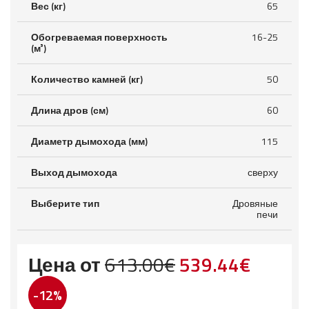
Вес (кг)
65
Обогреваемая поверхность
16-25
(м³)
Количество камней (кг)
50
Длина дров (см)
60
Диаметр дымохода (мм)
115
Выход дымохода
сверху
Выберите тип
Дровяные
печи
Первоначаль
Текущ
Цена от
613.00
€
539.44
€
цена
цена:
-12%
составляла
539.44