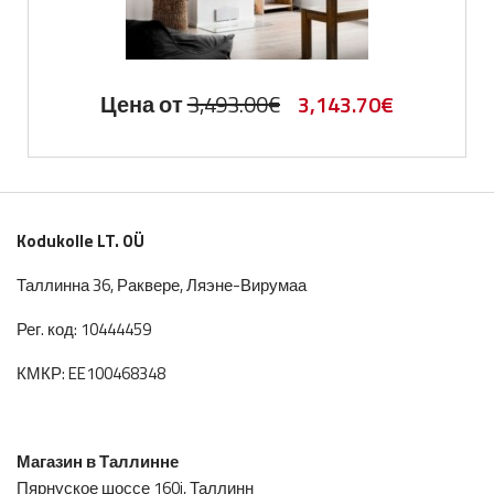
Первоначальная
Текущая
Цена от
3,493.00
€
3,143.70
€
цена
цена:
составляла
3,143.70€.
3,493.00€.
Kodukolle LT. OÜ
Таллинна 36, Раквере, Ляэне-Вирумаа
Рег. код: 10444459
КМКР: EE100468348
Магазин в Таллинне
Пярнуское шоссе 160j, Таллинн