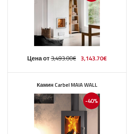
Первоначальная
Текущая
Цена от
3,493.00
€
3,143.70
€
цена
цена:
составляла
3,143.70€.
Камин Carbel MAIA WALL
3,493.00€.
-40%