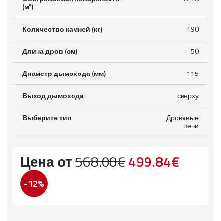
(м³)
Количество камней (кг)
190
Длина дров (см)
50
Диаметр дымохода (мм)
115
Выход дымохода
сверху
Выберите тип
Дровяные
печи
Первоначаль
Текущ
Цена от
568.00
€
499.84
€
цена
цена:
-12%
составляла
499.84
568.00€.