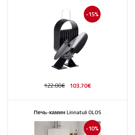
-15%
Первоначальная
Текущая
122.00
€
103.70
€
цена
цена:
составляла
103.70€.
Печь-камин Linnatuli OLOS
122.00€.
-10%