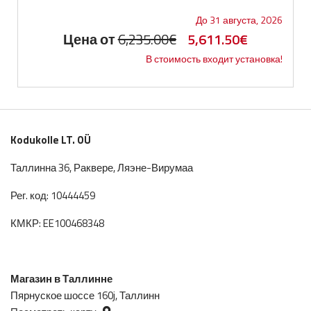
До 31 августа, 2026
Первоначальная
Текущая
Цена от
6,235.00
€
5,611.50
€
В стоимость входит установка!
цена
цена:
составляла
5,611.50€.
6,235.00€.
Kodukolle LT. OÜ
Таллинна 36, Раквере, Ляэне-Вирумаа
Рег. код: 10444459
КМКР: EE100468348
Магазин в Таллинне
Пярнуское шоссе 160j, Таллинн