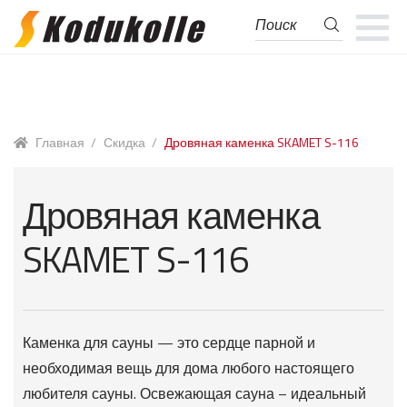
Поиск
Поиск:
Перейти
Перейти
к
к
навигации
содержимому
Главная
/
Скидка
/
Дровяная каменка SKAMET S-116
Дровяная каменка
SKAMET S-116
Каменка для сауны — это сердце парной и
необходимая вещь для дома любого настоящего
любителя сауны. Освежающая сауна – идеальный