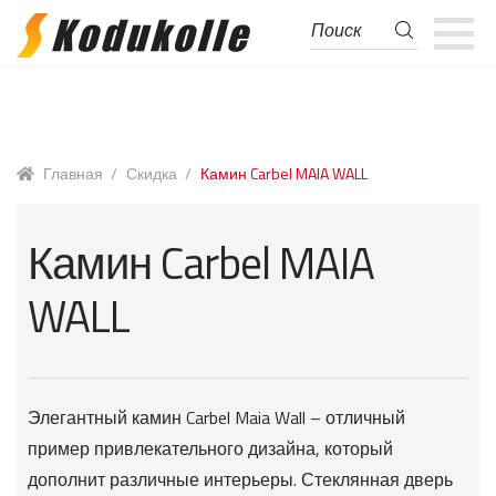
Поиск
Поиск:
Перейти
Перейти
к
к
навигации
содержимому
Главная
/
Скидка
/
Камин Carbel MAIA WALL
Камин Carbel MAIA
WALL
Элегантный камин Carbel Maia Wall – отличный
пример привлекательного дизайна, который
дополнит различные интерьеры. Стеклянная дверь