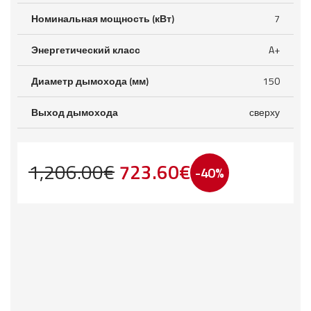
Номинальная мощность (кВт)
7
Энергетический класс
A+
Диаметр дымохода (мм)
150
Выход дымохода
сверху
Первоначальная
Текущая
1,206.00
€
723.60
€
-40%
цена
цена:
составляла
723.60€.
1,206.00€.