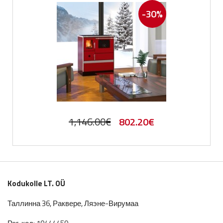
-30%
Первоначальная
Текущая
1,146.00
€
802.20
€
цена
цена:
составляла
802.20€.
1,146.00€.
Kodukolle LT. OÜ
Таллинна 36, Раквере, Ляэне-Вирумаа