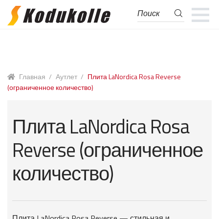
Поиск
Поиск:
Перейти
Перейти
к
к
навигации
содержимому
Главная
/
Аутлет
/
Плита LaNordica Rosa Reverse
(ограниченное количество)
Плита LaNordica Rosa
Reverse (ограниченное
количество)
Плита LaNordica Rosa Reverse — стильная и