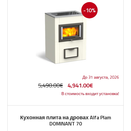
-10%
До 31 августа, 2026
Первоначальная
Текущая
5,490.00
€
4,941.00
€
В стоимость входит установка!
цена
цена:
составляла
4,941.00€.
5,490.00€.
Кухонная плита на дровах Alfa Plam
DOMINANT 70