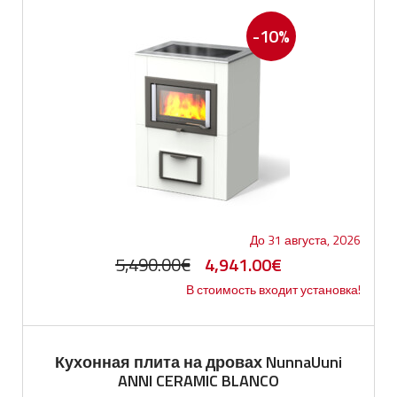
-10%
До 31 августа, 2026
Первоначальная
Текущая
5,490.00
€
4,941.00
€
В стоимость входит установка!
цена
цена:
составляла
4,941.00€.
5,490.00€.
Кухонная плита на дровах NunnaUuni
ANNI CERAMIC BLANCO