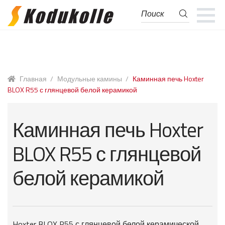
Поиск
Поиск:
Перейти
Перейти
к
к
навигации
содержимому
Главная
/
Модульные камины
/
Каминная печь Hoxter
BLOX R55 с глянцевой белой керамикой
Каминная печь Hoxter
BLOX R55 с глянцевой
белой керамикой
Hoxter BLOX R55 с глянцевой белой керамической