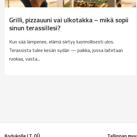
Grilli, pizzauuni vai ulkotakka – mikä sopii
sinun terassillesi?
Kun sää lämpenee, elämä siirtyy luonnollisesti ulos.
Terassista tulee kesän sydän — paikka, jossa laitetaan
ruokaa, vasta...
Kodukolle LT. OÜ
Tallinnan my