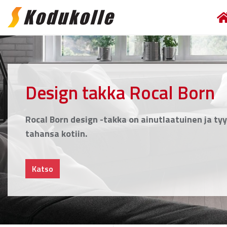
Skip
Skip
to
to
E
navigation
content
Design takka Rocal Born
Rocal Born design -takka on ainutlaatuinen ja tyyl
tahansa kotiin.
Previous
Katso