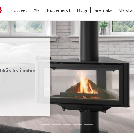
Tuotteet
Ale
Tuotemerkit
Blogi
Järelmaks
Meistä
tusivu
Järelmaks
Meistä
Tuotemerkit
Tuotteet
Yhteystiedot
ikäs lisä mihin