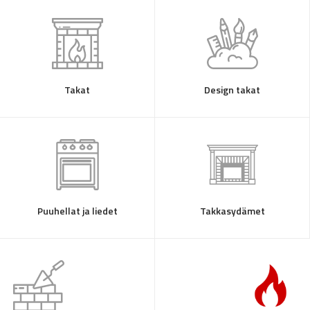
Takat
Design takat
Puuhellat ja liedet
Takkasydämet