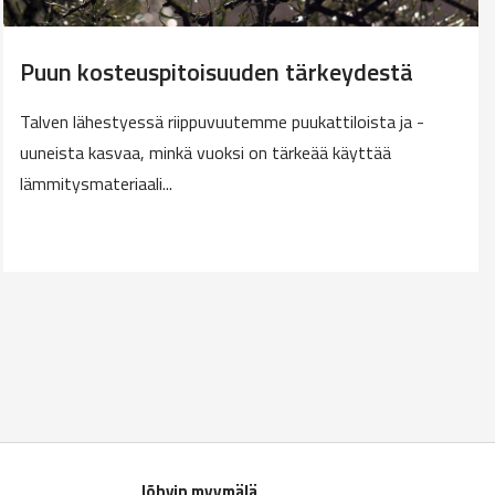
Puun kosteuspitoisuuden tärkeydestä
Talven lähestyessä riippuvuutemme puukattiloista ja -
uuneista kasvaa, minkä vuoksi on tärkeää käyttää
lämmitysmateriaali...
Jõhvin myymälä