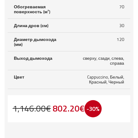
Обогреваемая
70
поверхность (м²)
Длина дров (см)
30
Диаметр дымохода
120
(мм)
Выход дымохода
сверху, сзади, слева,
справа
Цвет
Cappuccino, Белый,
Красный, Черный
Первоначальная
Текущая
1,146.00
€
802.20
€
-30%
цена
цена:
составляла
802.20€.
1,146.00€.