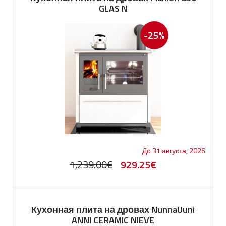
GLAS N
-25%
До 31 августа, 2026
Первоначальная
Текущая
1,239.00
€
929.25
€
цена
цена:
составляла
929.25€.
Кухонная плита на дровах NunnaUuni
1,239.00€.
ANNI CERAMIC NIEVE