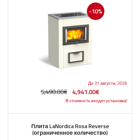
-10%
До 31 августа, 2026
Первоначальная
Текущая
5,490.00
€
4,941.00
€
В стоимость входит установка!
цена
цена:
составляла
4,941.00€.
5,490.00€.
Плита LaNordica Rosa Reverse
(ограниченное количество)