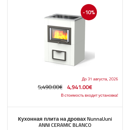
-10%
До 31 августа, 2026
Первоначальная
Текущая
5,490.00
€
4,941.00
€
В стоимость входит установка!
цена
цена:
составляла
4,941.00€.
5,490.00€.
Кухонная плита на дровах NunnaUuni
ANNI CERAMIC BLANCO