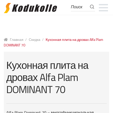
Поиск
Поиск:
Перейти
Перейти
к
к
навигации
содержимому
Главная
/
Скидка
/
Кухонная плита на дровах Alfa Plam
DOMINANT 70
Кухонная плита на
дровах Alfa Plam
DOMINANT 70
Alfa Plam Dominant 70 – многофункциональная