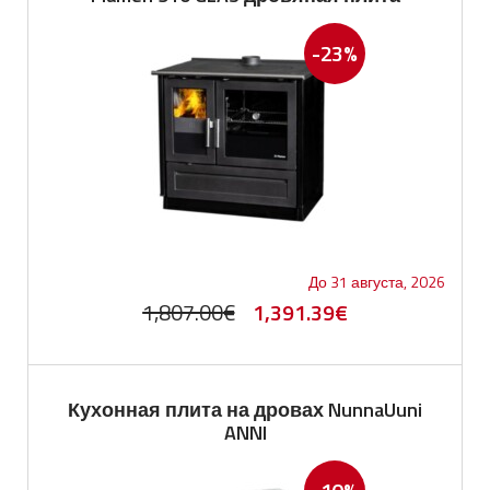
-23%
До 31 августа, 2026
Первоначальная
Текущая
1,807.00
€
1,391.39
€
цена
цена:
составляла
1,391.39€.
Кухонная плита на дровах NunnaUuni
1,807.00€.
ANNI