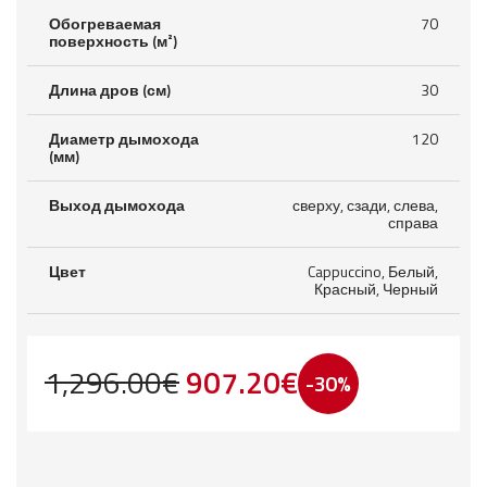
Обогреваемая
70
поверхность (м²)
Длина дров (см)
30
Диаметр дымохода
120
(мм)
Выход дымохода
сверху, сзади, слева,
справа
Цвет
Cappuccino, Белый,
Красный, Черный
Первоначальная
Текущая
1,296.00
€
907.20
€
-30%
цена
цена:
составляла
907.20€.
1,296.00€.