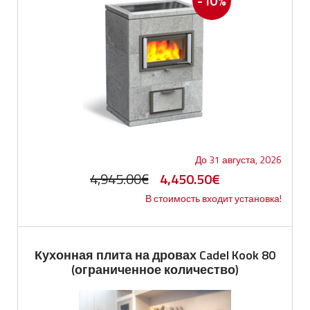
-10%
До 31 августа, 2026
Первоначальная
Текущая
4,945.00
€
4,450.50
€
В стоимость входит установка!
цена
цена:
составляла
4,450.50€.
4,945.00€.
Кухонная плита на дровах Cadel Kook 80
(ограниченное количество)