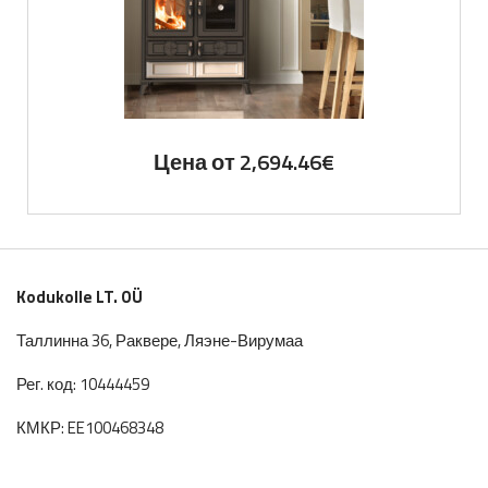
Цена от
2,694.46
€
Kodukolle LT. OÜ
Таллинна 36, Раквере, Ляэне-Вирумаа
Рег. код: 10444459
КМКР: EE100468348