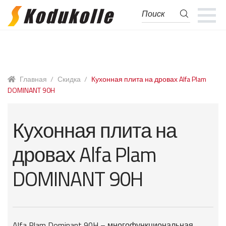
Поиск
Поиск:
Перейти
Перейти
к
к
навигации
содержимому
Главная
/
Скидка
/
Кухонная плита на дровах Alfa Plam
DOMINANT 90H
Кухонная плита на
дровах Alfa Plam
DOMINANT 90H
Alfa Plam Dominant 90H – многофункциональная