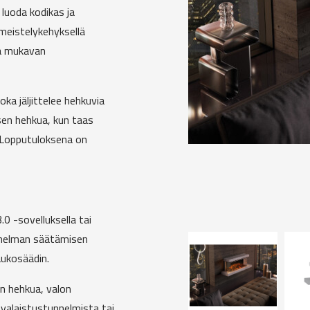
 luoda kodikas ja
meistelykehyksellä
ja mukavan
a jäljittelee hehkuvia
ksen hehkua, kun taas
 Lopputuloksena on
0 -sovelluksella tai
unnelman säätämisen
aukosäädin.
en hehkua, valon
a valaistustunnelmista tai