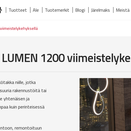
Tuotteet
Ale
Tuotemerkit
Blogi
Järelmaks
Meistä
tusivu
Järelmaks
Meistä
Tuotemerkit
Tuotteet
Yhteystiedot
viimeistelykehyksellä
a LUMEN 1200 viimeistelyke
takka niille, jotka
suuria rakennustöitä tai
e yhtenäisen ja
mpaa kuin perinteisessä
suntoon, remontoituun