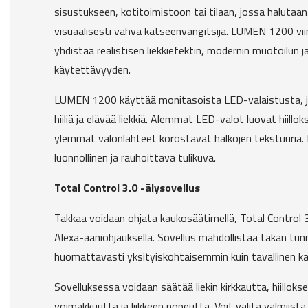
sisustukseen, kotitoimistoon tai tilaan, jossa halutaan
visuaalisesti vahva katseenvangitsija. LUMEN 1200 vii
yhdistää realistisen liekkiefektin, modernin muotoilun 
käytettävyyden.
LUMEN 1200 käyttää monitasoista LED-valaistusta, jok
hiiliä ja elävää liekkiä. Alemmat LED-valot luovat hiillo
ylemmät valonlähteet korostavat halkojen tekstuuria.
luonnollinen ja rauhoittava tulikuva.
Total Control 3.0 -älysovellus
Takkaa voidaan ohjata kaukosäätimellä, Total Control 3.
Alexa-ääniohjauksella. Sovellus mahdollistaa takan t
huomattavasti yksityiskohtaisemmin kuin tavallinen k
Sovelluksessa voidaan säätää liekin kirkkautta, hiilloks
voimakkuutta ja liikkeen nopeutta. Voit valita valmiist