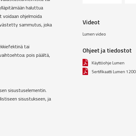
 ylläpitämään haluttua
at voidaan ohjelmoida
Videot
iivästetty sammutus, joka
Lumen video
kkiefektinä tai
Ohjeet ja tiedostot
aihtoehtoa: pois päältä,
Käyttöohje Lumen
Sertifikaatti Lumen 1200
sen sisustuselementin.
listiseen sisustukseen, ja