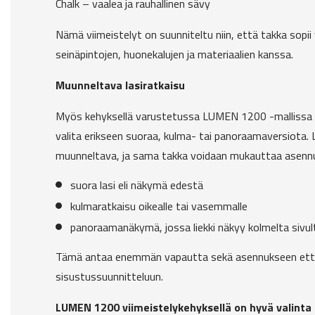
Chalk – vaalea ja rauhallinen sävy
Nämä viimeistelyt on suunniteltu niin, että takka sopii 
seinäpintojen, huonekalujen ja materiaalien kanssa.
Muunneltava lasiratkaisu
Myös kehyksellä varustetussa LUMEN 1200 -mallissa e
valita erikseen suoraa, kulma- tai panoraamaversiota. 
muunneltava, ja sama takka voidaan mukauttaa asenn
suora lasi eli näkymä edestä
kulmaratkaisu oikealle tai vasemmalle
panoraamanäkymä, jossa liekki näkyy kolmelta sivul
Tämä antaa enemmän vapautta sekä asennukseen e
sisustussuunnitteluun.
LUMEN 1200 viimeistelykehyksellä on hyvä valinta s