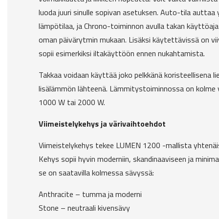
luoda juuri sinulle sopivan asetuksen. Auto-tila auttaa
lämpötilaa, ja Chrono-toiminnon avulla takan käyttöaj
oman päivärytmin mukaan. Lisäksi käytettävissä on v
sopii esimerkiksi iltakäyttöön ennen nukahtamista.
Takkaa voidaan käyttää joko pelkkänä koristeellisena lie
lisälämmön lähteenä. Lämmitystoiminnossa on kolme v
1000 W tai 2000 W.
Viimeistelykehys ja värivaihtoehdot
Viimeistelykehys tekee LUMEN 1200 -mallista yhtenäi
Kehys sopii hyvin moderniin, skandinaaviseen ja minima
se on saatavilla kolmessa sävyssä:
Anthracite – tumma ja moderni
Stone – neutraali kivensävy