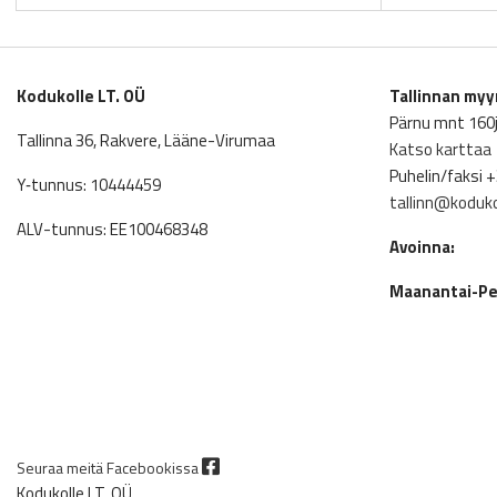
Kodukolle LT. OÜ
Tallinnan my
Pärnu mnt 160j,
Tallinna 36, Rakvere, Lääne-Virumaa
Katso karttaa
Puhelin/faksi 
Y‑tunnus: 10444459
tallinn@koduko
ALV-tunnus: EE100468348
Avoinna:
Maanantai-Per
Seuraa meitä Facebookissa
Kodukolle LT. OÜ