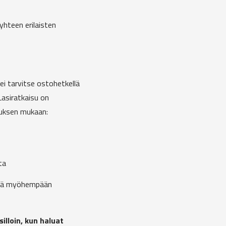
yhteen erilaisten
i tarvitse ostohetkellä
Lasiratkaisu on
uksen mukaan:
ta
ttä myöhempään
illoin, kun haluat