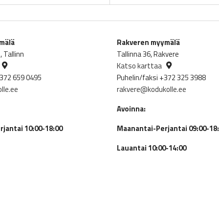
ymälä
Rakveren myymälä
 Tallinn
Tallinna 36, Rakvere
Katso karttaa
+372 659 0495
Puhelin/faksi +372 325 3988
lle.ee
rakvere@kodukolle.ee
Avoinna:
jantai 10:00-18:00
Maanantai-Perjantai 09:00-18
Lauantai 10:00-14:00