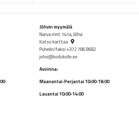
Jõhvin myymälä
Narva mnt 141a, Jõhvi
Katso karttaa
Puhelin/faksi +372 786 8682
johvi@kodukolle.ee
Avoinna:
:00
Maanantai-Perjantai 10:00-18:00
Lauantai 10:00-14:00