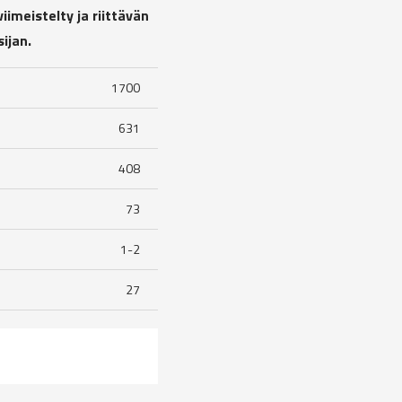
iimeistelty ja riittävän
ijan.
1700
631
408
73
1-2
27