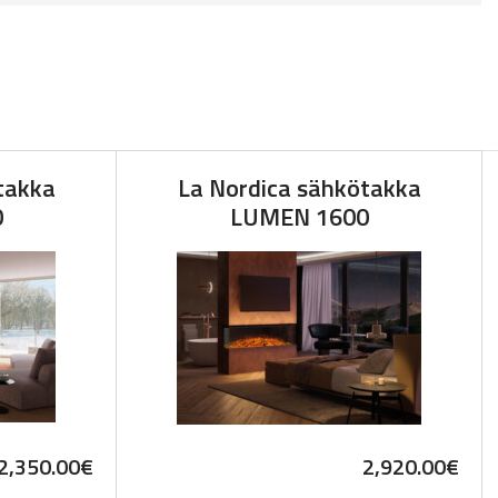
takka
La Nordica sähkötakka
0
LUMEN 1600
2,350.00
€
2,920.00
€