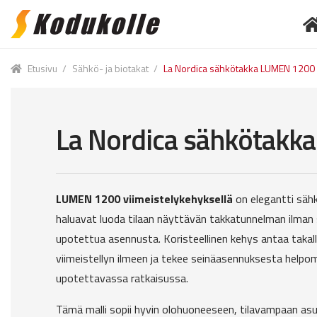
Skip
Skip
to
to
E
navigation
content
Etusivu
/
Sähkö- ja biotakat
/
La Nordica sähkötakka LUMEN 1200 
La Nordica sähkötakk
LUMEN 1200 viimeistelykehyksellä
on elegantti sähkö
haluavat luoda tilaan näyttävän takkatunnelman ilman 
upotettua asennusta. Koristeellinen kehys antaa takall
viimeistellyn ilmeen ja tekee seinäasennuksesta helpo
upotettavassa ratkaisussa.
Tämä malli sopii hyvin olohuoneeseen, tilavampaan a