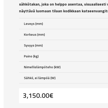
sähkötakan, joka on helppo asentaa, visuaalisesti v
näyttävä luomaan tilaan kodikkaan katseenvangits
Leveys (mm)
Korkeus (mm)
Syvyys (mm)
Paino (kg)
Nimellislämpöteho (kW)
Sähkö, ei lämpöä (W)
3,150.00
€