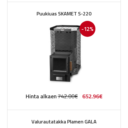
was:
is:
Puukiuas SKAMET S-220
1,206.00€.
723.60€.
-12%
Original
Current
Hinta alkaen
742.00
€
652.96
€
price
price
was:
is:
Valurautatakka Plamen GALA
742.00€.
652.96€.