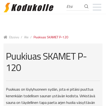
Etsi
Etsi:
Skip
Skip
to
to
navigation
content
Etusivu
/
Ale
/
Puukiuas SKAMET P-120
Puukiuas SKAMET P-
120
Puukiuas on löylyhuoneen sydän, jota ei pitäisi puuttua
kenenkään todellisen saunan ystävän kodista. Virkistävä
sauna on täydellinen tapa paeta arjen huolia väsyttävän