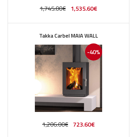
Original
Current
1,745.00
€
1,535.60
€
price
price
was:
is:
Takka Carbel MAIA WALL
1,745.00€.
1,535.60€.
-40%
Original
Current
1,206.00
€
723.60
€
price
price