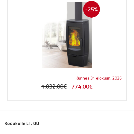
-25%
Kunnes 31 elokuun, 2026
Original
Current
1,032.00
€
774.00
€
price
price
was:
is:
1,032.00€.
774.00€.
Kodukolle LT. OÜ