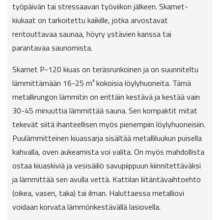
työpäivän tai stressaavan työviikon jälkeen. Skamet-
kiukaat on tarkoitettu kaikille, jotka arvostavat
rentouttavaa saunaa, höyry ystävien kanssa tai
parantavaa saunomista.
Skamet P-120 kiuas on teräsrunkoinen ja on suunniteltu
lämmittämään 16-25 m³ kokoisia löylyhuoneita. Tämä
metallirungon lämmitin on erittäin kestävä ja kestää vain
30-45 minuuttia lämmittää sauna. Sen kompaktit mitat
tekevät siitä ihanteellisen myös pienempiin löylyhuoneisiin.
Puulämmitteinen kiuassarja sisältää metalliluukun puisella
kahvalla, oven aukeamista voi valita. On myös mahdollista
ostaa kiuaskiviä ja vesisäiliö savupiippuun kiinnitettäväksi
ja lämmittää sen avulla vettä. Kattilan liitäntävaihtoehto
(oikea, vasen, taka) tai ilman. Haluttaessa metalliovi
voidaan korvata lämmönkestävällä lasiovella.