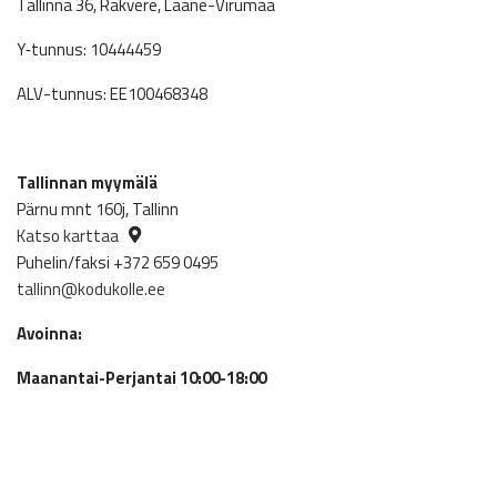
Tallinna 36, Rakvere, Lääne-Virumaa
Y‑tunnus: 10444459
ALV-tunnus: EE100468348
Tallinnan myymälä
Pärnu mnt 160j, Tallinn
Katso karttaa
Puhelin/faksi +372 659 0495
tallinn@kodukolle.ee
Avoinna:
Maanantai-Perjantai 10:00-18:00