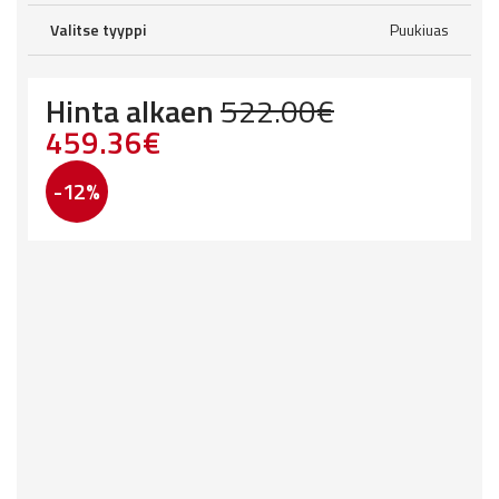
Valitse tyyppi
Puukiuas
Hinta alkaen
522.00
€
Original
Current
459.36
€
price
price
-12%
was:
is:
522.00€.
459.36€.