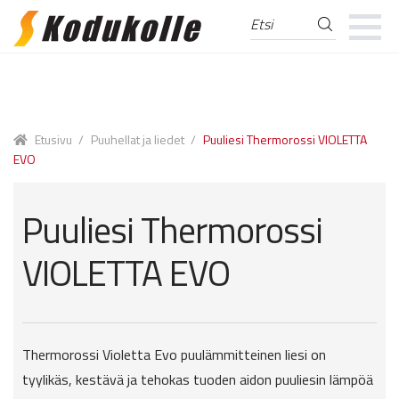
Etsi
Etsi:
Skip
Skip
to
to
navigation
content
Etusivu
/
Puuhellat ja liedet
/
Puuliesi Thermorossi VIOLETTA
EVO
Puuliesi Thermorossi
VIOLETTA EVO
Thermorossi Violetta Evo puulämmitteinen liesi on
tyylikäs, kestävä ja tehokas tuoden aidon puuliesin lämpöä