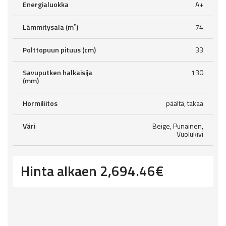
Energialuokka
A+
Lämmitysala (m²)
74
Polttopuun pituus (cm)
33
Savuputken halkaisija
130
(mm)
Hormiliitos
päältä, takaa
Väri
Beige, Punainen,
Vuolukivi
Hinta alkaen
2,694.46
€