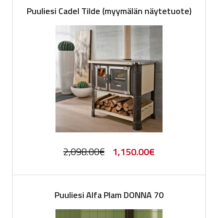
Puuliesi Cadel Tilde (myymälän näytetuote)
Original
Current
2,098.00
€
1,150.00
€
price
price
was:
is:
Puuliesi Alfa Plam DONNA 70
2,098.00€.
1,150.00€.