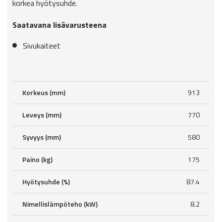
korkea hyötysuhde.
Saatavana lisävarusteena
Sivukaiteet
Korkeus (mm)
913
Leveys (mm)
770
Syvyys (mm)
580
Paino (kg)
175
Hyötysuhde (%)
87.4
Nimellislämpöteho (kW)
8.2