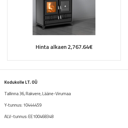
Hinta alkaen
2,767.64
€
Kodukolle LT. OÜ
Tallinna 36, Rakvere, Lääne-Virumaa
Y‑tunnus: 10444459
ALV-tunnus: EE100468348