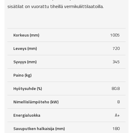
sisätilat on vuorattu tiheillä vermikuliittilaatoilla.
Korkeus (mm)
1005
Leveys (mm)
720
Syvyys (mm)
345
Paino (kg)
Hyötysuhde (%)
80.8
Nimellislämpöteho (kW)
8
Energialuokka
A+
Savuputken halkaisija (mm)
180