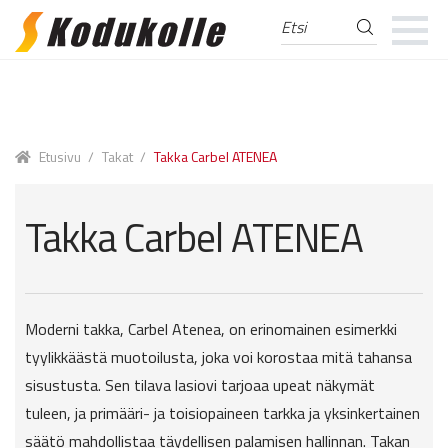
Etsi
Etsi:
Skip
Skip
to
to
navigation
content
Etusivu
/
Takat
/
Takka Carbel ATENEA
Takka Carbel ATENEA
Moderni takka, Carbel Atenea, on erinomainen esimerkki
tyylikkäästä muotoilusta, joka voi korostaa mitä tahansa
sisustusta. Sen tilava lasiovi tarjoaa upeat näkymät
tuleen, ja primääri- ja toisiopaineen tarkka ja yksinkertainen
säätö mahdollistaa täydellisen palamisen hallinnan. Takan