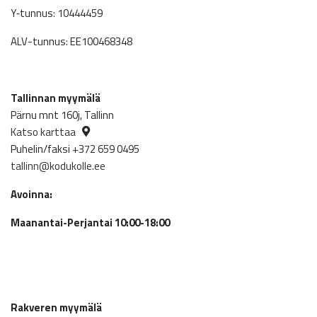
Y‑tunnus: 10444459
ALV-tunnus: EE100468348
Tallinnan myymälä
Pärnu mnt 160j, Tallinn
Katso karttaa
Puhelin/faksi +372 659 0495
tallinn@kodukolle.ee
Avoinna:
Maanantai-Perjantai 10:00-18:00
Rakveren myymälä