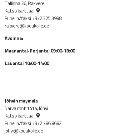
Tallinna 36, Rakvere
Katso karttaa
Puhelin/faksi +372 325 3988
rakvere@kodukolle.ee
Avoinna:
Maanantai-Perjantai 09:00-18:00
Lauantai 10:00-14:00
Jõhvin myymälä
Narva mnt 141a, Jõhvi
Katso karttaa
Puhelin/faksi +372 786 8682
johvi@kodukolle.ee