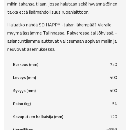
mihin tahansa tilaan, jossa halutaan sekä hyvännäköinen
takka että lisämahdollisuus ruoanlaittoon.
Haluatko nähdä SD HAPPY -takan lähempää? Vieraile
myymälässämme Tallinnassa, Rakveressa tai Jõhvissä –
asiantuntijamme auttavat valitsemaan sopivan mallin ja
neuvovat asennuksessa.
Korkeus (mm)
720
Leveys (mm)
400
Syvyys (mm)
400
Paino (kg)
54
Savuputken halkaisija (mm)
120
Hormiliitos
päältä