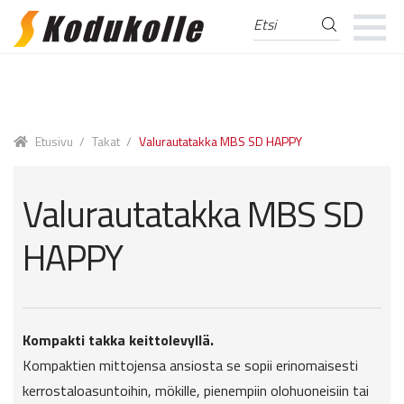
Etsi
Etsi:
Skip
Skip
to
to
navigation
content
Etusivu
/
Takat
/
Valurautatakka MBS SD HAPPY
Valurautatakka MBS SD
HAPPY
Kompakti takka keittolevyllä.
Kompaktien mittojensa ansiosta se sopii erinomaisesti
kerrostaloasuntoihin, mökille, pienempiin olohuoneisiin tai