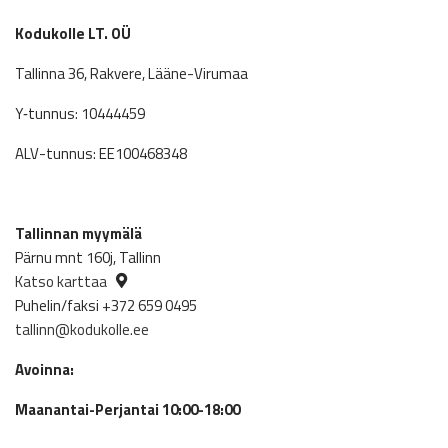
Kodukolle LT. OÜ
Tallinna 36, Rakvere, Lääne-Virumaa
Y‑tunnus: 10444459
ALV-tunnus: EE100468348
Tallinnan myymälä
Pärnu mnt 160j, Tallinn
Katso karttaa
Puhelin/faksi +372 659 0495
tallinn@kodukolle.ee
Avoinna:
Maanantai-Perjantai 10:00-18:00