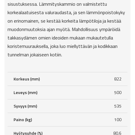
sisustuksessa. Lämmityskammio on valmistettu
korkealaatuisesta valuraudasta, ja sen lämmönpoistokyky
on erinomainen, se kestää korkeita lämpötiloja ja kestää
muodonmuutoksia ajan myötä. Mahdollisuus ympäröidä
takkasydämen omien ideoiden mukaan mukautetulla
koristemuurauksella, joka luo miellyttävän ja kodikkaan
tunnelman jokaiseen kotiin.
Korkeus (mm)
822
Leveys (mm)
500
Syvyys (mm)
535
Paino (kg)
100
Hyötysuhde (%)
80.6