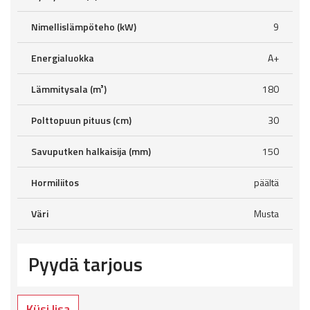
Nimellislämpöteho (kW)
9
Energialuokka
A+
Lämmitysala (m³)
180
Polttopuun pituus (cm)
30
Savuputken halkaisija (mm)
150
Hormiliitos
päältä
Väri
Musta
Pyydä tarjous
Küsi lisa