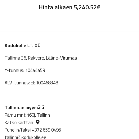
Hinta alkaen
5,240.52
€
Kodukolle LT. OÜ
Tallinna 36, Rakvere, Lääne-Virumaa
Y‑tunnus: 10444459
ALV-tunnus: EE100468348
Tallinnan myymälä
Pärnu mnt 160j, Tallinn
Katso karttaa
Puhelin/faksi +372 659 0495
tallinn@kodukolle.ee