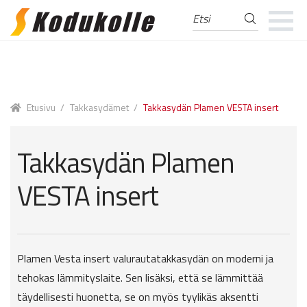
Etsi
Etsi:
Skip
Skip
to
to
navigation
content
Etusivu
/
Takkasydämet
/
Takkasydän Plamen VESTA insert
Takkasydän Plamen
VESTA insert
Plamen Vesta insert valurautatakkasydän on moderni ja
tehokas lämmityslaite. Sen lisäksi, että se lämmittää
täydellisesti huonetta, se on myös tyylikäs aksentti