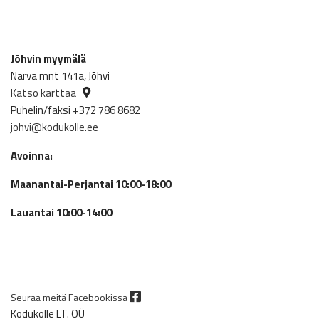
Jõhvin myymälä
Narva mnt 141a, Jõhvi
Katso karttaa
Puhelin/faksi +372 786 8682
johvi@kodukolle.ee
Avoinna:
Maanantai-Perjantai 10:00-18:00
Lauantai 10:00-14:00
Seuraa meitä Facebookissa
Kodukolle LT. OÜ