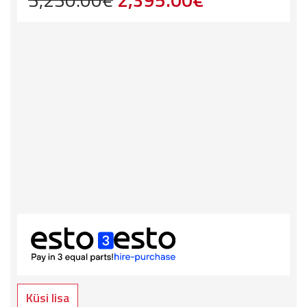
price
price
was:
is:
3,230.00€.
2,395.00€.
Küsi lisa