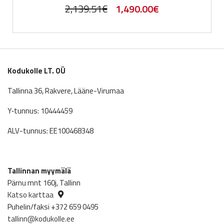
Original
Current
2,139.51
€
1,490.00
€
price
price
was:
is:
2,139.51€.
1,490.00€.
Kodukolle LT. OÜ
Tallinna 36, Rakvere, Lääne-Virumaa
Y‑tunnus: 10444459
ALV-tunnus: EE100468348
Tallinnan myymälä
Pärnu mnt 160j, Tallinn
Katso karttaa
Puhelin/faksi +372 659 0495
tallinn@kodukolle.ee