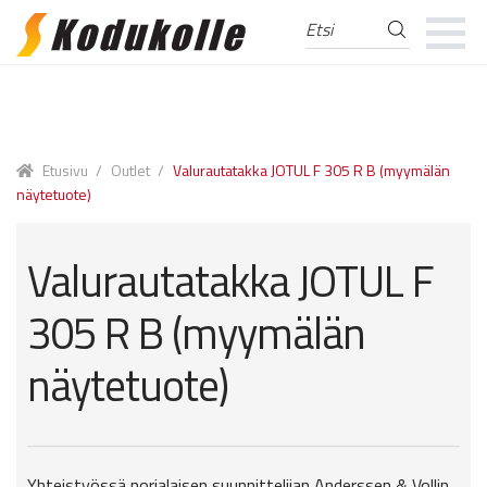
Etsi
Etsi:
Skip
Skip
to
to
navigation
content
Etusivu
/
Outlet
/
Valurautatakka JOTUL F 305 R B (myymälän
näytetuote)
Valurautatakka JOTUL F
305 R B (myymälän
näytetuote)
Yhteistyössä norjalaisen suunnittelijan Anderssen & Vollin