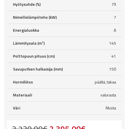
Hyötysuhde (%)
79
Nimellislämpöteho (kW)
7
Energialuokka
A
Lämmitysala (m²)
145
Polttopuun pituus (cm)
41
Savuputken halkaisija (mm)
150
Hormiliitos
päältä, takaa
Materiaali
valurauta
Väri
Musta
Original
Current
3,230.00
€
2,395.00
€