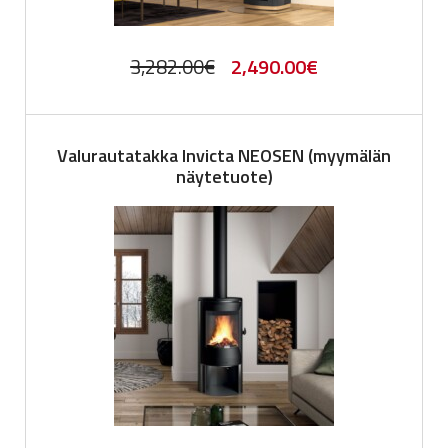
Original
Current
3,282.00
€
2,490.00
€
price
price
was:
is:
Valurautatakka Invicta NEOSEN (myymälän
3,282.00€.
2,490.00€.
näytetuote)