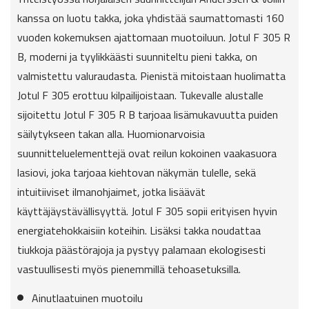
kanssa on luotu takka, joka yhdistää saumattomasti 160
vuoden kokemuksen ajattomaan muotoiluun. Jotul F 305 R
B, moderni ja tyylikkäästi suunniteltu pieni takka, on
valmistettu valuraudasta. Pienistä mitoistaan huolimatta
Jotul F 305 erottuu kilpailijoistaan. Tukevalle alustalle
sijoitettu Jotul F 305 R B tarjoaa lisämukavuutta puiden
säilytykseen takan alla. Huomionarvoisia
suunnitteluelementtejä ovat reilun kokoinen vaakasuora
lasiovi, joka tarjoaa kiehtovan näkymän tulelle, sekä
intuitiiviset ilmanohjaimet, jotka lisäävät
käyttäjäystävällisyyttä. Jotul F 305 sopii erityisen hyvin
energiatehokkaisiin koteihin. Lisäksi takka noudattaa
tiukkoja päästörajoja ja pystyy palamaan ekologisesti
vastuullisesti myös pienemmillä tehoasetuksilla.
Ainutlaatuinen muotoilu