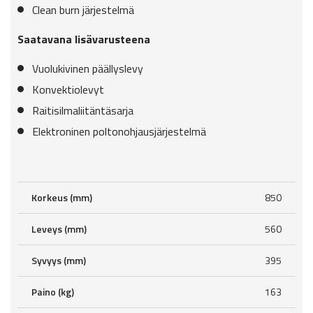
Clean burn järjestelmä
Saatavana lisävarusteena
Vuolukivinen päällyslevy
Konvektiolevyt
Raitisilmaliitäntäsarja
Elektroninen poltonohjausjärjestelmä
Korkeus (mm)
850
Leveys (mm)
560
Syvyys (mm)
395
Paino (kg)
163