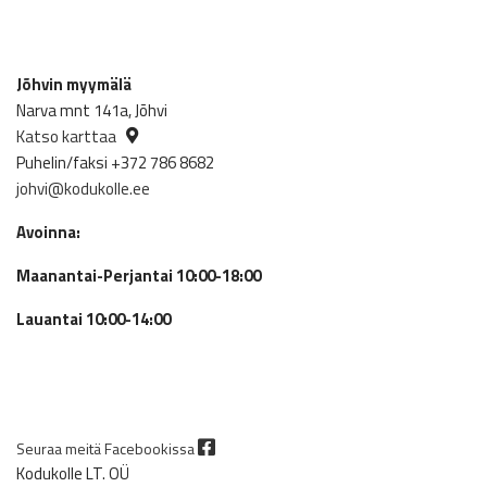
Jõhvin myymälä
Narva mnt 141a, Jõhvi
Katso karttaa
Puhelin/faksi +372 786 8682
johvi@kodukolle.ee
Avoinna:
Maanantai-Perjantai 10:00-18:00
Lauantai 10:00-14:00
Seuraa meitä Facebookissa
Kodukolle LT. OÜ