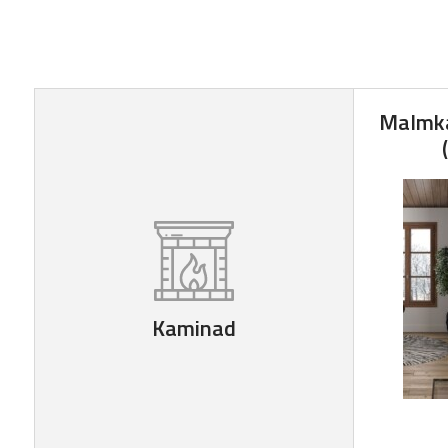
Malmka
Kaminad