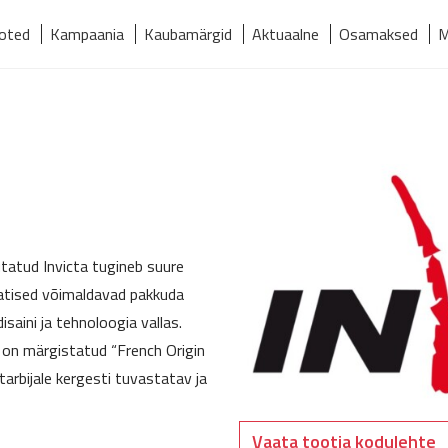
oted
Kampaania
Kaubamärgid
Aktuaalne
Osamaksed
M
relmaks
Kaubamärgid
Kontakt
Meist
Tooted
tatud Invicta tugineb suure
jatised võimaldavad pakkuda
isaini ja tehnoloogia vallas.
 on märgistatud “French Origin
 tarbijale kergesti tuvastatav ja
Vaata tootja kodulehte