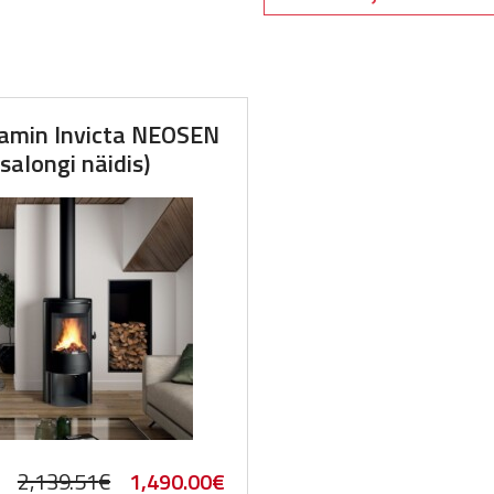
min Invicta NEOSEN
(salongi näidis)
Original
Current
2,139.51
€
1,490.00
€