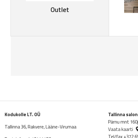
Outlet
Kodukolle LT. OÜ
Tallinna salo
Pärnu mnt 160j,
Tallinna 36, Rakvere, Lääne-Virumaa
Vaata kaarti
Tel/fax +372 6