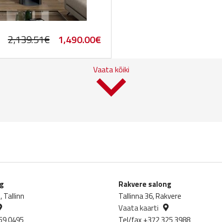
Original
Current
2,139.51
€
1,490.00
€
price
price
Vaata kõiki
was:
is:
2,139.51€.
1,490.00€.
ng
Rakvere salong
 Tallinn
Tallinna 36, Rakvere
Vaata kaarti
59 0495
Tel/fax +372 325 3988