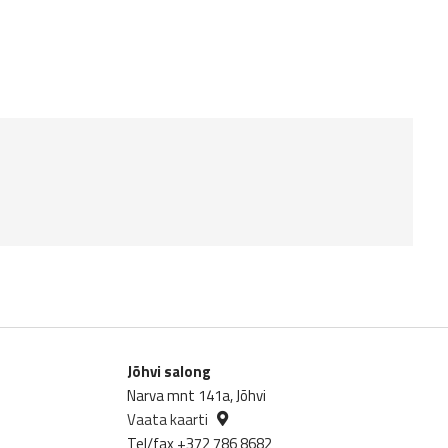
Jõhvi salong
Narva mnt 141a, Jõhvi
Vaata kaarti
Tel/fax +372 786 8682