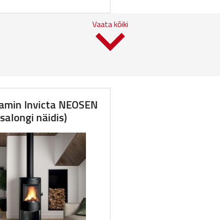
price
price
Vaata kõiki
was:
is:
2,139.51€.
1,490.00€.
min Invicta NEOSEN
(salongi näidis)