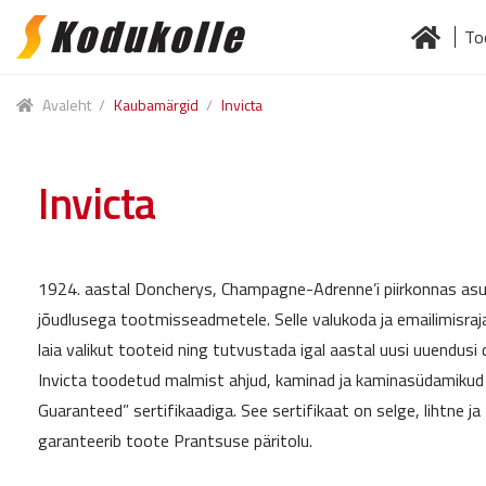
To
Skip
Skip
to
to
Esileht
Jä
navigation
content
Avaleht
/
Kaubamärgid
/
Invicta
Invicta
1924. aastal Doncherys, Champagne-Adrenne’i piirkonnas asu
jõudlusega tootmisseadmetele. Selle valukoda ja emailimisra
laia valikut tooteid ning tutvustada igal aastal uusi uuendusi d
Invicta toodetud malmist ahjud, kaminad ja kaminasüdamikud
Guaranteed” sertifikaadiga. See sertifikaat on selge, lihtne ja
garanteerib toote Prantsuse päritolu.