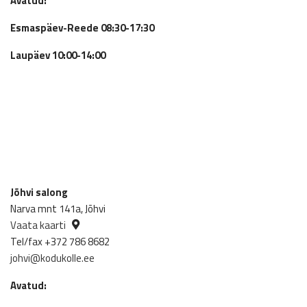
Avatud:
Esmaspäev-Reede 08:30-17:30
Laupäev 10:00-14:00
Jõhvi salong
Narva mnt 141a, Jõhvi
Vaata kaarti
Tel/fax +372 786 8682
johvi@kodukolle.ee
Avatud: