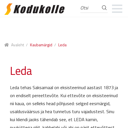
Otsi
Otsi:
Skip
Skip
to
to
navigation
content
Avaleht
/
Kaubamärgid
/
Leda
Leda
Leda tehas Saksamaal on eksisteerinud aastast 1873 ja
on endiselt pereettevõte. Kui ettevõte on eksisteerinud
nii kaua, on selleks head põhjused: selged eesmärgid,
usaldusväärsus ja hea tunnetus turu vajadustest. Sinu
kui kliendi jaoks tähendab see, et LEDA kamin,
puuküttega pliit, kahhelahi või ahi on pärit ettevõttest,