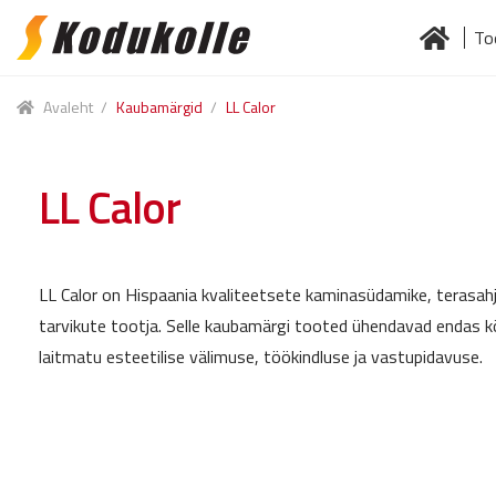
To
Skip
Skip
to
to
Esileht
Jä
navigation
content
Avaleht
/
Kaubamärgid
/
LL Calor
LL Calor
LL Calor on Hispaania kvaliteetsete kaminasüdamike, terasah
tarvikute tootja. Selle kaubamärgi tooted ühendavad endas kõr
laitmatu esteetilise välimuse, töökindluse ja vastupidavuse.