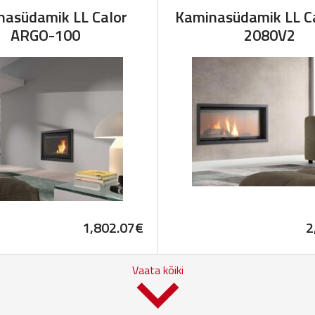
nasüdamik LL Calor
Kaminasüdamik LL Ca
ARGO-100
2080V2
1,802.07
€
2
Vaata kõiki