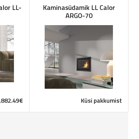
lor LL-
Kaminasüdamik LL Calor
ARGO-70
,882.49
€
Küsi pakkumist