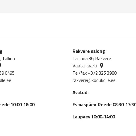
ng
Rakvere salong
 Tallinn
Tallinna 36, Rakvere
Vaata kaarti
59 0495
Tel/fax +372 325 3988
lle.ee
rakvere@kodukolle.ee
Avatud:
ede 10:00-18:00
Esmaspäev-Reede 08:30-17:3
Laupäev 10:00-14:00