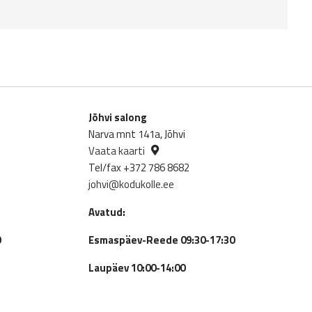
Jõhvi salong
Narva mnt 141a, Jõhvi
Vaata kaarti
Tel/fax +372 786 8682
johvi@kodukolle.ee
Avatud:
0
Esmaspäev-Reede 09:30-17:30
Laupäev 10:00-14:00