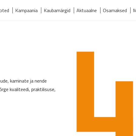
oted
Kampaania
Kaubamärgid
Aktuaalne
Osamaksed
M
relmaks
Kaubamärgid
Kontakt
Meist
Tooted
jude, kaminate ja nende
ge kvaliteedi, praktilisuse,