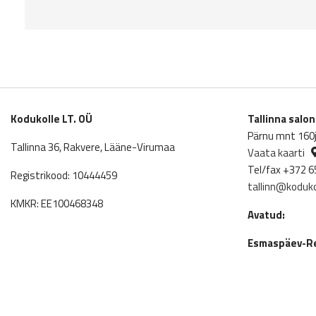
Kodukolle LT. OÜ
Tallinna salo
Pärnu mnt 160j,
Tallinna 36, Rakvere, Lääne-Virumaa
Vaata kaarti
Tel/fax +372 6
Registrikood: 10444459
tallinn@koduko
KMKR: EE100468348
Avatud:
Esmaspäev-Re