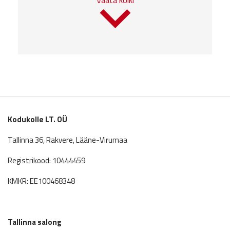
Vaata kõiki
Kodukolle LT. OÜ
Tallinna 36, Rakvere, Lääne-Virumaa
Registrikood: 10444459
KMKR: EE100468348
Tallinna salong