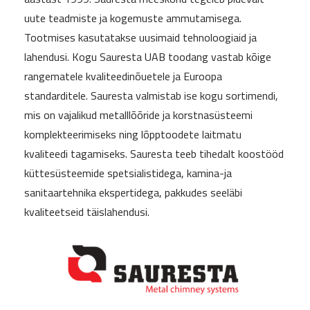
uute teadmiste ja kogemuste ammutamisega.
Tootmises kasutatakse uusimaid tehnoloogiaid ja
lahendusi. Kogu Sauresta UAB toodang vastab kõige
rangematele kvaliteedinõuetele ja Euroopa
standarditele. Sauresta valmistab ise kogu sortimendi,
mis on vajalikud metalllõõride ja korstnasüsteemi
komplekteerimiseks ning lõpptoodete laitmatu
kvaliteedi tagamiseks. Sauresta teeb tihedalt koostööd
küttesüsteemide spetsialistidega, kamina-ja
sanitaartehnika ekspertidega, pakkudes seeläbi
kvaliteetseid täislahendusi.