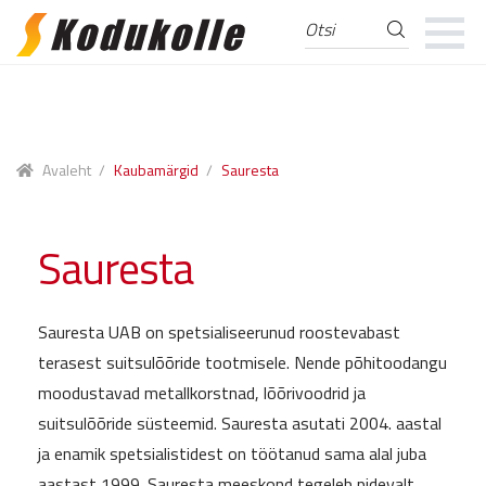
Otsi
Otsi:
Skip
Skip
to
to
navigation
content
Avaleht
/
Kaubamärgid
/
Sauresta
Sauresta
Sauresta UAB on spetsialiseerunud roostevabast
terasest suitsulõõride tootmisele. Nende põhitoodangu
moodustavad metallkorstnad, lõõrivoodrid ja
suitsulõõride süsteemid. Sauresta asutati 2004. aastal
ja enamik spetsialistidest on töötanud sama alal juba
aastast 1999. Sauresta meeskond tegeleb pidevalt