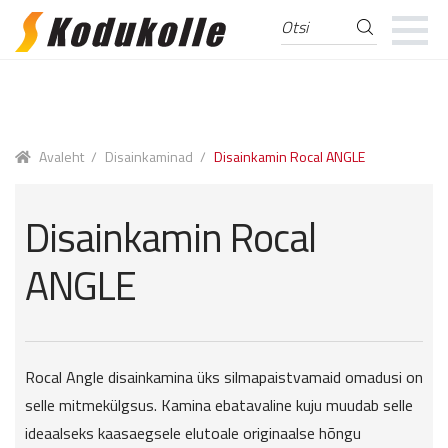
Otsi
Otsi:
Skip
Skip
to
to
navigation
content
Avaleht
/
Disainkaminad
/
Disainkamin Rocal ANGLE
Disainkamin Rocal
ANGLE
Rocal Angle disainkamina üks silmapaistvamaid omadusi on
selle mitmekülgsus. Kamina ebatavaline kuju muudab selle
ideaalseks kaasaegsele elutoale originaalse hõngu