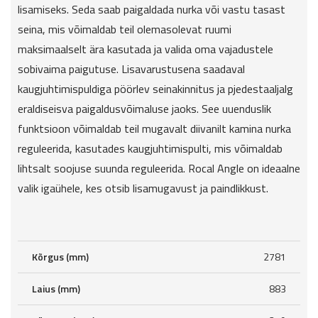
lisamiseks. Seda saab paigaldada nurka või vastu tasast
seina, mis võimaldab teil olemasolevat ruumi
maksimaalselt ära kasutada ja valida oma vajadustele
sobivaima paigutuse. Lisavarustusena saadaval
kaugjuhtimispuldiga pöörlev seinakinnitus ja pjedestaaljalg
eraldiseisva paigaldusvõimaluse jaoks. See uuenduslik
funktsioon võimaldab teil mugavalt diivanilt kamina nurka
reguleerida, kasutades kaugjuhtimispulti, mis võimaldab
lihtsalt soojuse suunda reguleerida. Rocal Angle on ideaalne
valik igaühele, kes otsib lisamugavust ja paindlikkust.
Kõrgus (mm)
2781
Laius (mm)
883