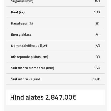
Sügavus (mm)
349
Kaal (kg)
139
Kasutegur (%)
81
Energiaklass
A+
Nominaalvõimsus (kW)
7.3
Küttepuude pikkus (cm)
33
Suitsutoru diameeter (mm)
150
Suitsutoru väljund
pealt
Hind alates
2,847.00
€