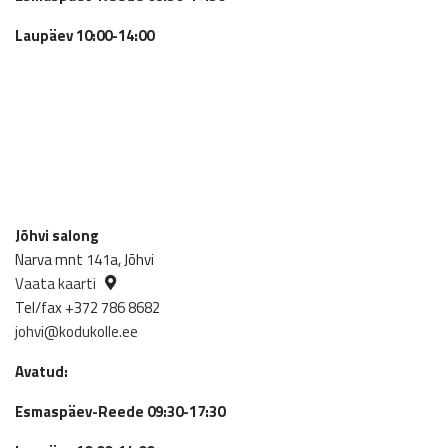
Laupäev 10:00-14:00
Jõhvi salong
Narva mnt 141a, Jõhvi
Vaata kaarti
Tel/fax +372 786 8682
johvi@kodukolle.ee
Avatud:
Esmaspäev-Reede 09:30-17:30