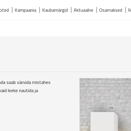
oted
Kampaania
Kaubamärgid
Aktuaalne
Osamaksed
M
relmaks
Kaubamärgid
Kontakt
Meist
Tooted
pinda saab värvida mistahes
vaid leeke nautida ja