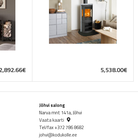
2,892.66
€
5,538.00
€
Jõhvi salong
Narva mnt 141a, Jõhvi
Vaata kaarti
Tel/fax +372 786 8682
johvi@kodukolle.ee