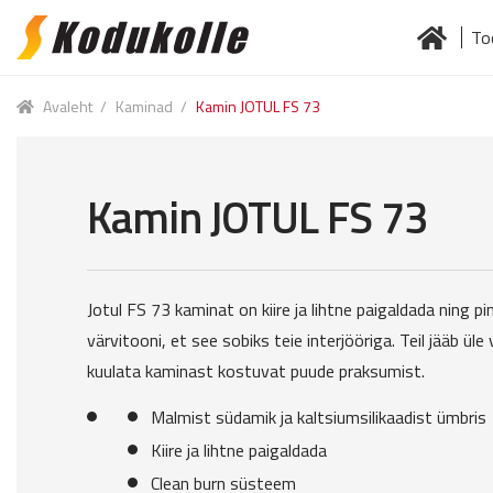
To
Skip
Skip
to
to
Esileht
Jä
navigation
content
Avaleht
/
Kaminad
/
Kamin JOTUL FS 73
Kamin JOTUL FS 73
Jotul FS 73 kaminat on kiire ja lihtne paigaldada ning 
värvitooni, et see sobiks teie interjööriga. Teil jääb üle 
kuulata kaminast kostuvat puude praksumist.
Malmist südamik ja kaltsiumsilikaadist ümbris
Kiire ja lihtne paigaldada
Clean burn süsteem