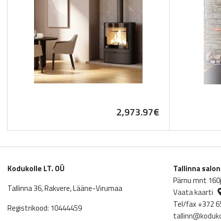
2,973.97
€
Kodukolle LT. OÜ
Tallinna salo
Pärnu mnt 160j,
Tallinna 36, Rakvere, Lääne-Virumaa
Vaata kaarti
Tel/fax +372 6
Registrikood: 10444459
tallinn@koduko