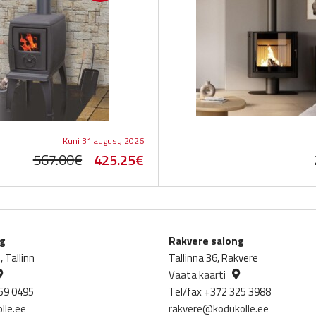
Kuni 31 august, 2026
Original
Current
567.00
€
425.25
€
price
price
was:
is:
567.00€.
425.25€.
ng
Rakvere salong
 Tallinn
Tallinna 36, Rakvere
Vaata kaarti
59 0495
Tel/fax +372 325 3988
lle.ee
rakvere@kodukolle.ee