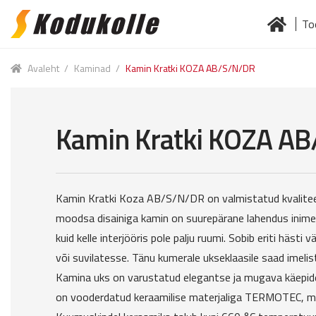
To
Skip
Skip
to
to
Esileht
Jä
navigation
content
Avaleht
/
Kaminad
/
Kamin Kratki KOZA AB/S/N/DR
Kamin Kratki KOZA A
Kamin Kratki Koza AB/S/N/DR on valmistatud kvaliteets
moodsa disainiga kamin on suurepärane lahendus inimes
kuid kelle interjööris pole palju ruumi. Sobib eriti häst
või suvilatesse. Tänu kumerale ukseklaasile saad imelis
Kamina uks on varustatud elegantse ja mugava käepi
on vooderdatud keraamilise materjaliga TERMOTEC, mi