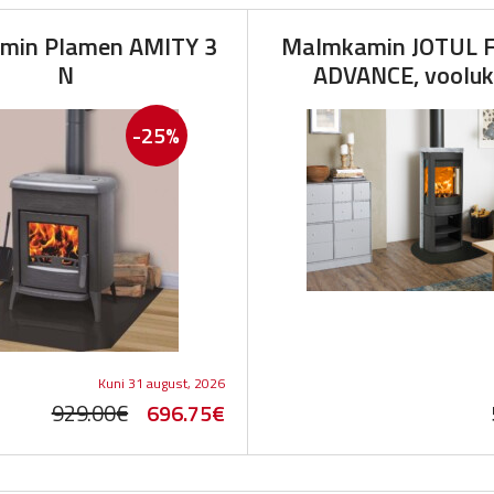
min Plamen AMITY 3
Malmkamin JOTUL F
N
ADVANCE, vooluk
-25%
Kuni 31 august, 2026
Original
Current
929.00
€
696.75
€
price
price
was:
is: