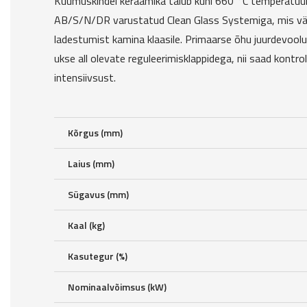
Kuumuskindel keraamika talub kuni 660 °C temperatuur
AB/S/N/DR varustatud Clean Glass Systemiga, mis vä
ladestumist kamina klaasile. Primaarse õhu juurdevoolu
ukse all olevate reguleerimisklappidega, nii saad kontrol
intensiivsust.
Kõrgus (mm)
Laius (mm)
Sügavus (mm)
Kaal (kg)
Kasutegur (%)
Nominaalvõimsus (kW)