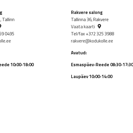
929.00€.
696.75€.
ng
Rakvere salong
 Tallinn
Tallinna 36, Rakvere
Vaata kaarti
59 0495
Tel/fax +372 325 3988
lle.ee
rakvere@kodukolle.ee
Avatud:
ede 10:00-18:00
Esmaspäev-Reede 08:30-17:3
Laupäev 10:00-14:00