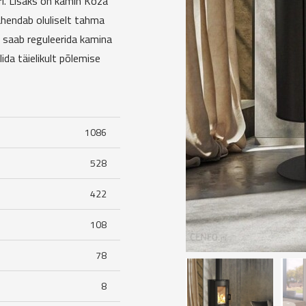
i. Lisaks on kamin Koza
hendab oluliselt tahma
 saab reguleerida kamina
lida täielikult põlemise
1086
528
422
108
78
8