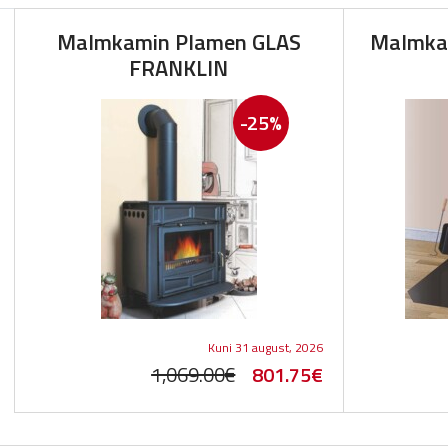
Malmkamin Plamen GLAS
Malmka
FRANKLIN
-25%
Kuni 31 august, 2026
Original
Current
1,069.00
€
801.75
€
price
price
was:
is: