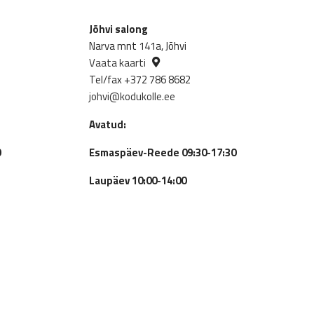
3,230.00€.
2,3
Jõhvi salong
Narva mnt 141a, Jõhvi
Vaata kaarti
Tel/fax +372 786 8682
johvi@kodukolle.ee
Avatud:
0
Esmaspäev-Reede 09:30-17:30
Laupäev 10:00-14:00