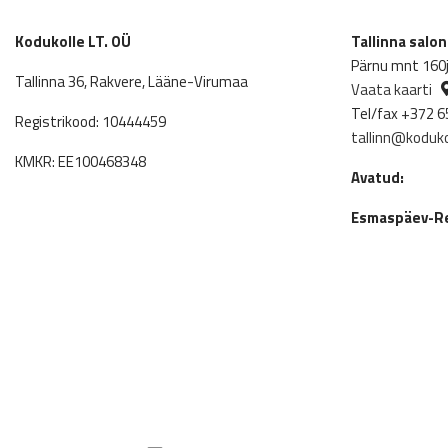
1,069.00€.
801.75€.
Kodukolle LT. OÜ
Tallinna salo
Pärnu mnt 160j,
Tallinna 36, Rakvere, Lääne-Virumaa
Vaata kaarti
Tel/fax +372 6
Registrikood: 10444459
tallinn@koduko
KMKR: EE100468348
Avatud:
Esmaspäev-Re