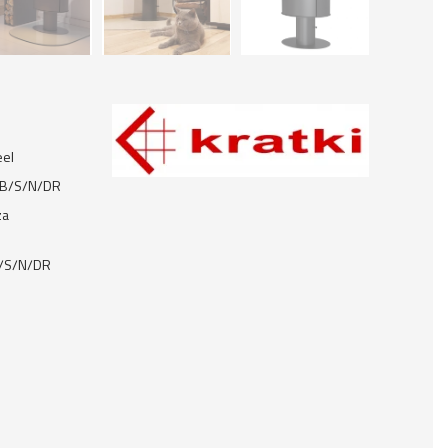
eel
 AB/S/N/DR
za
B/S/N/DR