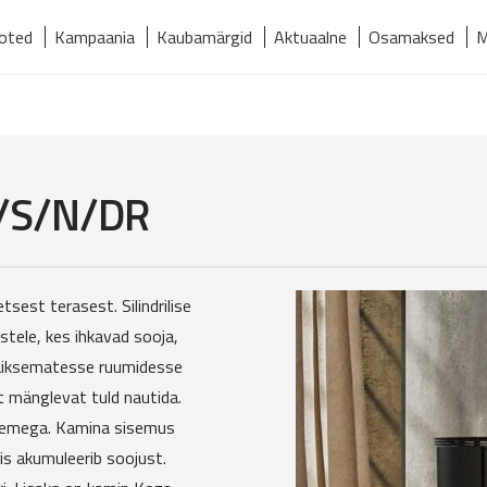
oted
Kampaania
Kaubamärgid
Aktuaalne
Osamaksed
M
relmaks
Kaubamärgid
Kontakt
Meist
Tooted
B/S/N/DR
est terasest. Silindrilise
tele, kes ihkavad sooja,
i väiksematesse ruumidesse
t mänglevat tuld nautida.
demega. Kamina sisemus
s akumuleerib soojust.