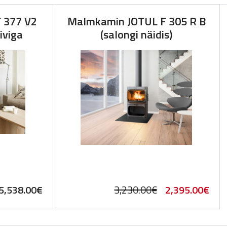
 377 V2
Malmkamin JOTUL F 305 R B
iviga
(salongi näidis)
Original
Cur
5,538.00
€
3,230.00
€
2,395.00
€
price
pric
was:
is: