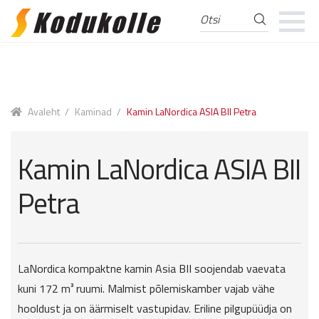
Otsi
Otsi:
Skip
Skip
to
to
navigation
content
Avaleht
/
Kaminad
/
Kamin LaNordica ASIA BII Petra
Kamin LaNordica ASIA BII
Petra
LaNordica kompaktne kamin Asia BII soojendab vaevata
kuni 172 m³ ruumi. Malmist põlemiskamber vajab vähe
hooldust ja on äärmiselt vastupidav. Eriline pilgupüüdja ​​on