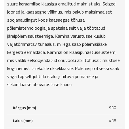
suure keraamilise klaasiga emailitud malmist uks. Selged
jooned ja kaasaegne välimus, mis pakub maksimaalset
soojanaudingut koos kaasaegse tõhusa
põlemistehnoloogia ja spetsiaalselt välja töötatud
järelpõlemissüsteemiga. Kamina varustusse kuulub
väljatõmmatav tuhaalus, millega saab põlemisjääke
kergesti eemaldada. Kaminal on klaasipuhastussüsteem,
mis väldib eelsoojendatud õhuvoolu abil tõhusalt mustuse
kogunemist tulekolde ukseklaasile. Põlemisprotsessi saab
väga täpselt juhtida eraldi juhitava primaarse ja
sekundaarse õhuvarustuse kaudu.
Kõrgus (mm)
930
Laius (mm)
438