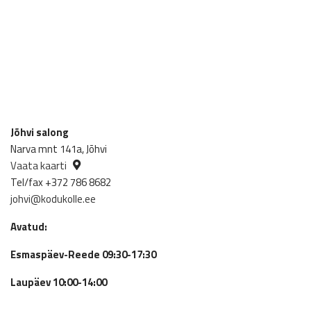
Jõhvi salong
Narva mnt 141a, Jõhvi
Vaata kaarti
Tel/fax +372 786 8682
johvi@kodukolle.ee
Avatud:
Esmaspäev-Reede 09:30-17:30
Laupäev 10:00-14:00