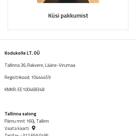
Küsi pakkumist
Kodukolle LT. OÜ
Tallinna 36, Rakvere, Lääne-Virumaa
Registrikood: 10444459
KMKR: EE100468348
Tallinna salong
Pärnu mnt 160j, Tallinn
Vaata kaarti
Tel/fax +372 659 0495