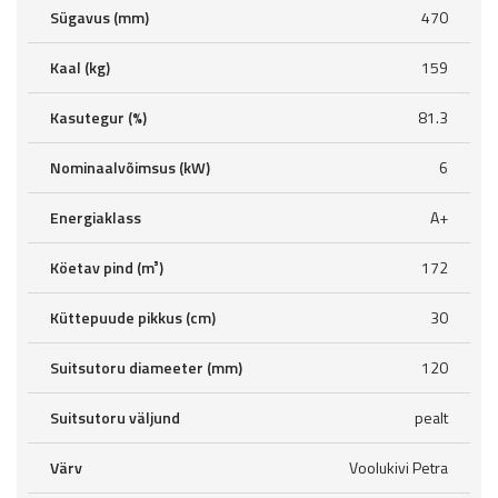
Sügavus (mm)
470
Kaal (kg)
159
Kasutegur (%)
81.3
Nominaalvõimsus (kW)
6
Energiaklass
A+
Köetav pind (m³)
172
Küttepuude pikkus (cm)
30
Suitsutoru diameeter (mm)
120
Suitsutoru väljund
pealt
Värv
Voolukivi Petra