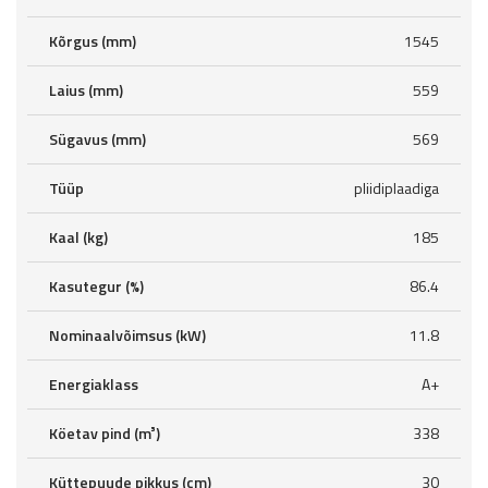
Kõrgus (mm)
1545
Laius (mm)
559
Sügavus (mm)
569
Tüüp
pliidiplaadiga
Kaal (kg)
185
Kasutegur (%)
86.4
Nominaalvõimsus (kW)
11.8
Energiaklass
A+
Köetav pind (m³)
338
Küttepuude pikkus (cm)
30