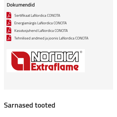
Dokumendid
Sertifikaat LaNordica CONCITA
Energiamärgis LaNordica CONCITA
Kasutusjuhend LaNordica CONCITA
Tehnilised andmed ja joonis LaNordica CONCITA
Sarnased tooted