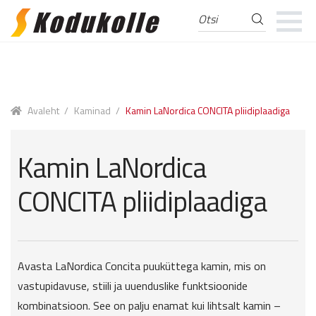
Otsi
Otsi:
Skip
Skip
to
to
navigation
content
Avaleht
/
Kaminad
/
Kamin LaNordica CONCITA pliidiplaadiga
Kamin LaNordica
CONCITA pliidiplaadiga
Avasta LaNordica Concita puuküttega kamin, mis on
vastupidavuse, stiili ja uuenduslike funktsioonide
kombinatsioon. See on palju enamat kui lihtsalt kamin –