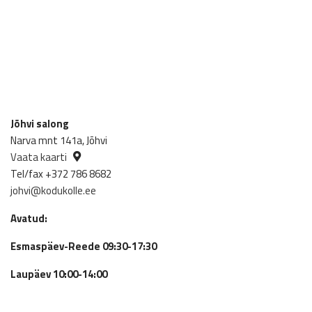
Jõhvi salong
Narva mnt 141a, Jõhvi
Vaata kaarti
Tel/fax +372 786 8682
johvi@kodukolle.ee
Avatud:
Esmaspäev-Reede 09:30-17:30
Laupäev 10:00-14:00