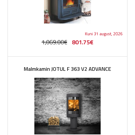
Kuni 31 august, 2026
Original
Current
1,069.00
€
801.75
€
price
price
was:
is:
Malmkamin JOTUL F 363 V2 ADVANCE
1,069.00€.
801.75€.