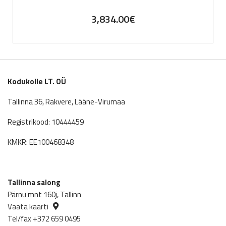
3,834.00
€
Kodukolle LT. OÜ
Tallinna 36, Rakvere, Lääne-Virumaa
Registrikood: 10444459
KMKR: EE100468348
Tallinna salong
Pärnu mnt 160j, Tallinn
Vaata kaarti
Tel/fax +372 659 0495