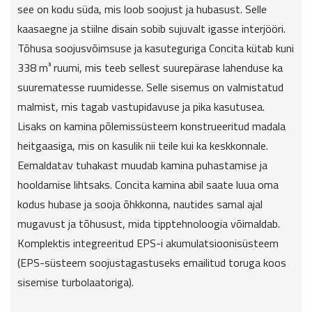
see on kodu süda, mis loob soojust ja hubasust. Selle
kaasaegne ja stiilne disain sobib sujuvalt igasse interjööri.
Tõhusa soojusvõimsuse ja kasuteguriga Concita kütab kuni
338 m³ ruumi, mis teeb sellest suurepärase lahenduse ka
suurematesse ruumidesse. Selle sisemus on valmistatud
malmist, mis tagab vastupidavuse ja pika kasutusea.
Lisaks on kamina põlemissüsteem konstrueeritud madala
heitgaasiga, mis on kasulik nii teile kui ka keskkonnale.
Eemaldatav tuhakast muudab kamina puhastamise ja
hooldamise lihtsaks. Concita kamina abil saate luua oma
kodus hubase ja sooja õhkkonna, nautides samal ajal
mugavust ja tõhusust, mida tipptehnoloogia võimaldab.
Komplektis integreeritud EPS-i akumulatsioonisüsteem
(EPS-süsteem soojustagastuseks emailitud toruga koos
sisemise turbolaatoriga).