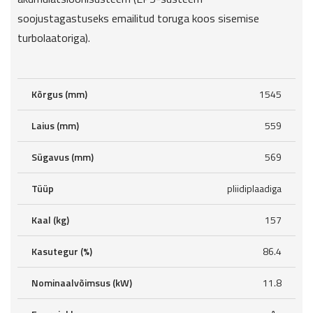
soojustagastuseks emailitud toruga koos sisemise
turbolaatoriga).
Kõrgus (mm)
1545
Laius (mm)
559
Sügavus (mm)
569
Tüüp
pliidiplaadiga
Kaal (kg)
157
Kasutegur (%)
86.4
Nominaalvõimsus (kW)
11.8