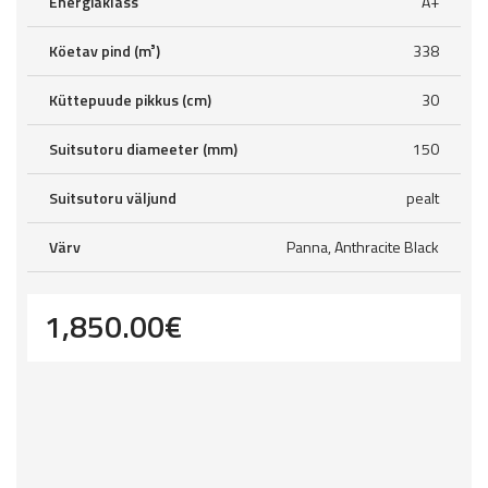
Energiaklass
A+
Köetav pind (m³)
338
Küttepuude pikkus (cm)
30
Suitsutoru diameeter (mm)
150
Suitsutoru väljund
pealt
Värv
Panna, Anthracite Black
1,850.00
€