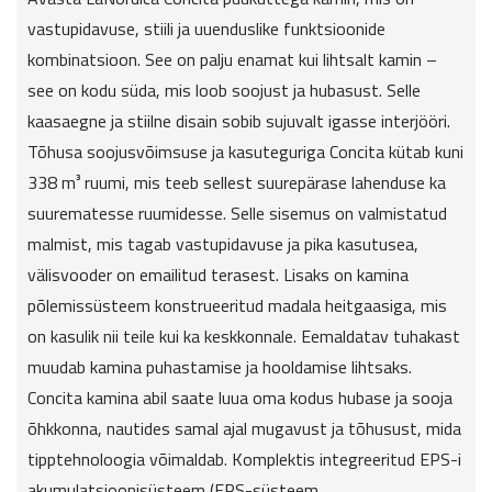
vastupidavuse, stiili ja uuenduslike funktsioonide
kombinatsioon. See on palju enamat kui lihtsalt kamin –
see on kodu süda, mis loob soojust ja hubasust. Selle
kaasaegne ja stiilne disain sobib sujuvalt igasse interjööri.
Tõhusa soojusvõimsuse ja kasuteguriga Concita kütab kuni
338 m³ ruumi, mis teeb sellest suurepärase lahenduse ka
suurematesse ruumidesse. Selle sisemus on valmistatud
malmist, mis tagab vastupidavuse ja pika kasutusea,
välisvooder on emailitud terasest. Lisaks on kamina
põlemissüsteem konstrueeritud madala heitgaasiga, mis
on kasulik nii teile kui ka keskkonnale. Eemaldatav tuhakast
muudab kamina puhastamise ja hooldamise lihtsaks.
Concita kamina abil saate luua oma kodus hubase ja sooja
õhkkonna, nautides samal ajal mugavust ja tõhusust, mida
tipptehnoloogia võimaldab. Komplektis integreeritud EPS-i
akumulatsioonisüsteem (EPS-süsteem