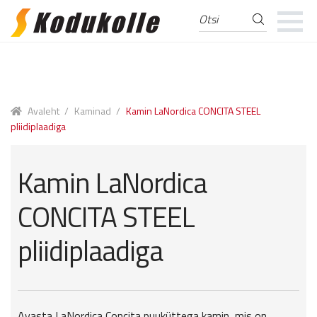
Otsi
Otsi:
Skip
Skip
to
to
navigation
content
Avaleht
/
Kaminad
/
Kamin LaNordica CONCITA STEEL
pliidiplaadiga
Kamin LaNordica
CONCITA STEEL
pliidiplaadiga
Avasta LaNordica Concita puuküttega kamin, mis on