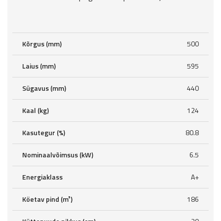
Kõrgus (mm)
500
Laius (mm)
595
Sügavus (mm)
440
Kaal (kg)
124
Kasutegur (%)
80.8
Nominaalvõimsus (kW)
6.5
Energiaklass
A+
Köetav pind (m³)
186