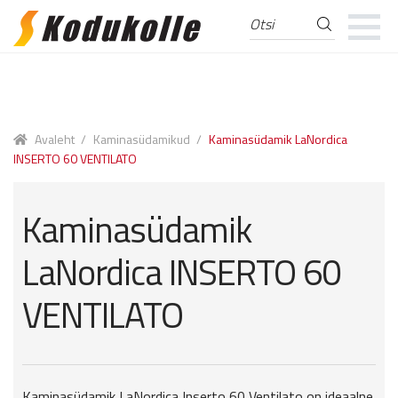
Otsi
Otsi:
Skip
Skip
to
to
navigation
content
Avaleht
/
Kaminasüdamikud
/
Kaminasüdamik LaNordica
INSERTO 60 VENTILATO
Kaminasüdamik
LaNordica INSERTO 60
VENTILATO
Kaminasüdamik LaNordica Inserto 60 Ventilato on ideaalne