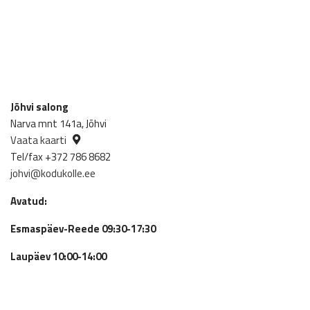
Jõhvi salong
Narva mnt 141a, Jõhvi
Vaata kaarti
Tel/fax +372 786 8682
johvi@kodukolle.ee
Avatud:
Esmaspäev-Reede 09:30-17:30
Laupäev 10:00-14:00