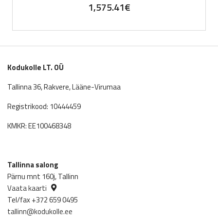
1,575.41
€
Kodukolle LT. OÜ
Tallinna 36, Rakvere, Lääne-Virumaa
Registrikood: 10444459
KMKR: EE100468348
Tallinna salong
Pärnu mnt 160j, Tallinn
Vaata kaarti
Tel/fax +372 659 0495
tallinn@kodukolle.ee