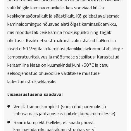
valik kõigile kaminaomanikele, kes soovivad kütta
keskkonnasõbralikult ja säästlikult. Kõige ebatavalisemad
kaminaloomingud nõuavad alati õiget kaminasüdamikku,
mis moodustab teie kamina fookuspunkti ning tagab
ohutuse. Kvaliteetsest malmist valmistatud LaNordica
Inserto 60 Ventilato kaminasüdamikku iseloomustab kõrge
temperatuuritaluvus ja mõõtmete stabiilsus. Karastatud
keraamiline klaas on kuumakindel kuni 750°C ja tänu
eelsoojendatud õhuvoolule välditakse mustuse
ladestumist ukseklaasile.
Lisavarustusena saadaval
Ventilatsiooni komplekt (sooja õhu paremaks ja
tõhusamaks jaotamiseks näiteks kõrvalruumidesse)
Raami komplekt (selleks, et saada pärast
kaminasüdamiku paigaldamist puhas serv)