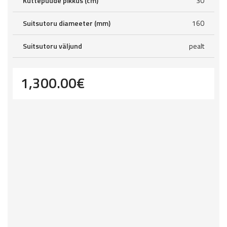
Küttepuude pikkus (cm)
30
Suitsutoru diameeter (mm)
160
Suitsutoru väljund
pealt
1,300.00
€