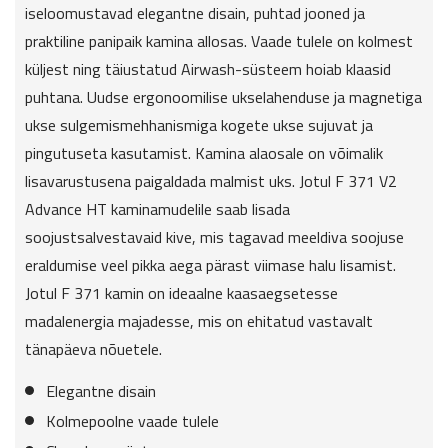
iseloomustavad elegantne disain, puhtad jooned ja
praktiline panipaik kamina allosas. Vaade tulele on kolmest
küljest ning täiustatud Airwash-süsteem hoiab klaasid
puhtana. Uudse ergonoomilise ukselahenduse ja magnetiga
ukse sulgemismehhanismiga kogete ukse sujuvat ja
pingutuseta kasutamist. Kamina alaosale on võimalik
lisavarustusena paigaldada malmist uks. Jotul F 371 V2
Advance HT kaminamudelile saab lisada
soojustsalvestavaid kive, mis tagavad meeldiva soojuse
eraldumise veel pikka aega pärast viimase halu lisamist.
Jotul F 371 kamin on ideaalne kaasaegsetesse
madalenergia majadesse, mis on ehitatud vastavalt
tänapäeva nõuetele.
Elegantne disain
Kolmepoolne vaade tulele