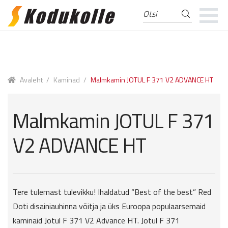
Otsi
Otsi:
Skip
Skip
to
to
navigation
content
Avaleht
/
Kaminad
/
Malmkamin JOTUL F 371 V2 ADVANCE HT
Malmkamin JOTUL F 371
V2 ADVANCE HT
Tere tulemast tulevikku! Ihaldatud “Best of the best” Red
Doti disainiauhinna võitja ja üks Euroopa populaarsemaid
kaminaid Jotul F 371 V2 Advance HT. Jotul F 371