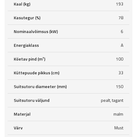
Kaal (kg)
193
Kasutegur (%)
78
Nominaalvõimsus (kW)
6
Energiaklass
A
Köetav pind (m²)
100
Küttepuude pikkus (cm)
33
Suitsutoru diameeter (mm)
150
Suitsutoru väljund
pealt, tagant
Materjal
malm
Värv
Must