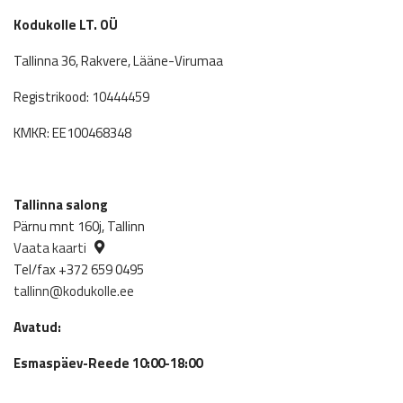
Kodukolle LT. OÜ
Tallinna 36, Rakvere, Lääne-Virumaa
Registrikood: 10444459
KMKR: EE100468348
Tallinna salong
Pärnu mnt 160j, Tallinn
Vaata kaarti
Tel/fax +372 659 0495
tallinn@kodukolle.ee
Avatud:
Esmaspäev-Reede 10:00-18:00