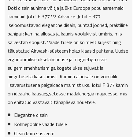
Doti disainiauhinna võitja ja üks Euroopa populaarsemaid
kaminaid Jotul F 377 V2 Advance. Jotul F 377
iseloomustavad elegantne disain, puhtad jooned, praktiline
panipaik kamina allosas ja kaunis voolukivist ümbris, mis
salvestab soojust. Vaade tulele on kolmest küljest ning
täiustatud Airwash-süsteem hoiab klaasid puhtana. Uudse
ergonoomilise ukselahenduse ja magnetiga ukse
sulgemismehhanismiga kogete ukse sujuvat ja
pingutuseta kasutamist. Kamina alaosale on võimalik
lisavarustusena paigaldada malmist uks. Jotul F 377 kamin
on ideaalne kaasaegsetesse madalenergia majadesse, mis
on ehitatud vastavalt tänapäeva nõuetele.
Elegantne disain
Kolmepoolne vaade tulele
Clean burn süsteem