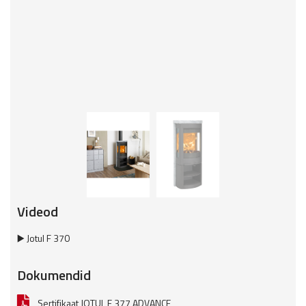
Videod
▶️ Jotul F 370
Dokumendid
Sertifikaat JOTUL F 377 ADVANCE