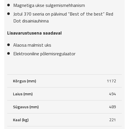
Magnetiga ukse sulgemismehhanism
Jotul 370 seeria on pälvinud “Best of the best” Red
Dot disainiauhinna
Lisavarustusena saadaval
Alaosa malmist uks
Elektrooniline põlemisregulaator
Kõrgus (mm)
1172
Laius (mm)
494
Sügavus (mm)
489
Kaal (kg)
221