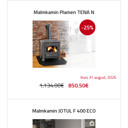
was:
is:
Malmkamin Plamen TENA N
1,069.00€.
801.75€.
-25%
Kuni 31 august, 2026
Original
Current
1,134.00
€
850.50
€
price
price
was:
is:
Malmkamin JOTUL F 400 ECO
1,134.00€.
850.50€.