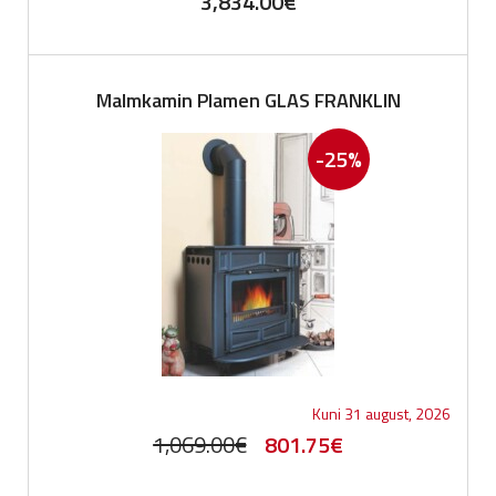
3,834.00
€
Malmkamin Plamen GLAS FRANKLIN
-25%
Kuni 31 august, 2026
Original
Current
1,069.00
€
801.75
€
price
price