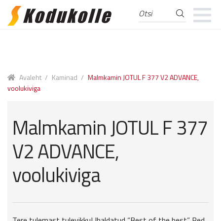
Otsi
Otsi:
Skip
Skip
to
to
navigation
content
Avaleht
/
Kaminad
/
Malmkamin JOTUL F 377 V2 ADVANCE,
voolukiviga
Malmkamin JOTUL F 377
V2 ADVANCE,
voolukiviga
Tere tulemast tulevikku! Ihaldatud “Best of the best” Red