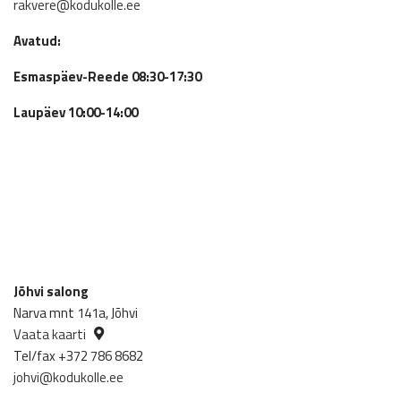
rakvere@kodukolle.ee
Avatud:
Esmaspäev-Reede 08:30-17:30
Laupäev 10:00-14:00
Jõhvi salong
Narva mnt 141a, Jõhvi
Vaata kaarti
Tel/fax +372 786 8682
johvi@kodukolle.ee