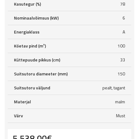
Kasutegur (%)
78
Nominaalvõimsus (kW)
6
Energiaklass
A
Köetav pind (m²)
100
Küttepuude pikkus (cm)
33
Suitsutoru diameeter (mm)
150
Suitsutoru väljund
pealt, tagant
Materjal
malm
Värv
Must
5,538.00
€