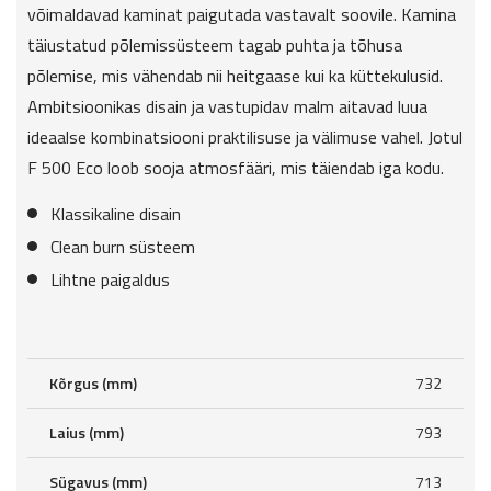
võimaldavad kaminat paigutada vastavalt soovile. Kamina
täiustatud põlemissüsteem tagab puhta ja tõhusa
põlemise, mis vähendab nii heitgaase kui ka küttekulusid.
Ambitsioonikas disain ja vastupidav malm aitavad luua
ideaalse kombinatsiooni praktilisuse ja välimuse vahel. Jotul
F 500 Eco loob sooja atmosfääri, mis täiendab iga kodu.
Klassikaline disain
Clean burn süsteem
Lihtne paigaldus
Kõrgus (mm)
732
Laius (mm)
793
Sügavus (mm)
713