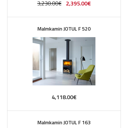
Original
Current
3,230.00
€
2,395.00
€
price
price
was:
is:
Malmkamin JOTUL F 520
3,230.00€.
2,395.00€.
4,118.00
€
Malmkamin JOTUL F 163