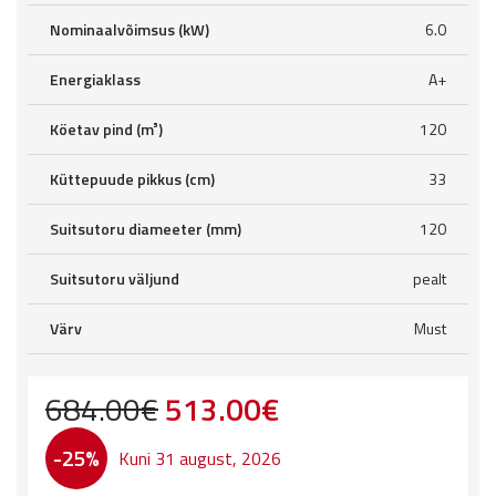
Nominaalvõimsus (kW)
6.0
Energiaklass
A+
Köetav pind (m³)
120
Küttepuude pikkus (cm)
33
Suitsutoru diameeter (mm)
120
Suitsutoru väljund
pealt
Värv
Must
Original
Current
684.00
€
513.00
€
price
price
-25%
Kuni 31 august, 2026
was:
is: