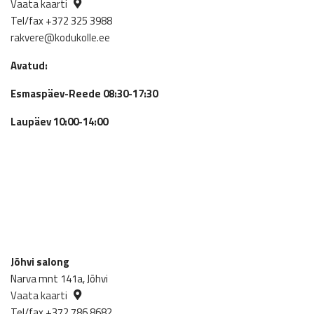
Vaata kaarti
Tel/fax +372 325 3988
rakvere@kodukolle.ee
Avatud:
Esmaspäev-Reede 08:30-17:30
Laupäev 10:00-14:00
Jõhvi salong
Narva mnt 141a, Jõhvi
Vaata kaarti
Tel/fax +372 786 8682