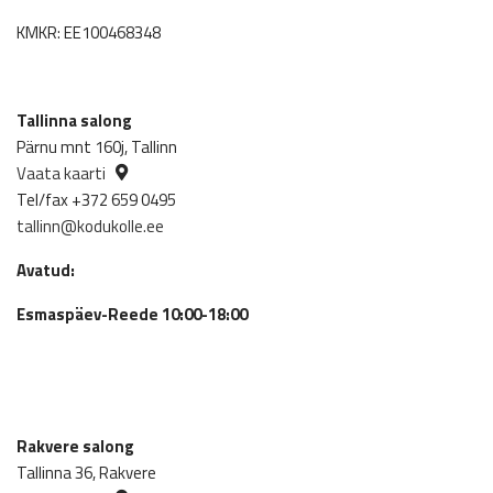
KMKR: EE100468348
Tallinna salong
Pärnu mnt 160j, Tallinn
Vaata kaarti
Tel/fax +372 659 0495
tallinn@kodukolle.ee
Avatud:
Esmaspäev-Reede 10:00-18:00
Rakvere salong
Tallinna 36, Rakvere