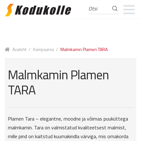
Otsi
Otsi:
Skip
Skip
to
to
navigation
content
Avaleht
/
Kampaania
/
Malmkamin Plamen TARA
Malmkamin Plamen
TARA
Plamen Tara – elegantne, moodne ja võimas puuküttega
malmkamin. Tara on valmistatud kvaliteetsest malmist,
mille pind on kaitstud kuumakindla värviga, mis omakorda