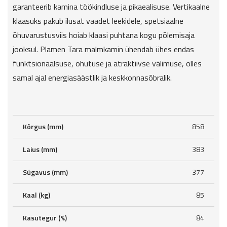
garanteerib kamina töökindluse ja pikaealisuse. Vertikaalne
klaasuks pakub ilusat vaadet leekidele, spetsiaalne
õhuvarustusviis hoiab klaasi puhtana kogu põlemisaja
jooksul. Plamen Tara malmkamin ühendab ühes endas
funktsionaalsuse, ohutuse ja atraktiivse välimuse, olles
samal ajal energiasäästlik ja keskkonnasõbralik.
Kõrgus (mm)
858
Laius (mm)
383
Sügavus (mm)
377
Kaal (kg)
85
Kasutegur (%)
84