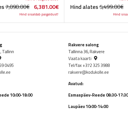
Original
Current
O
es
7,090.00
€
6,381.00
€
Hind alates
5,499.00
€
Hind sisaldab paigaldust!
Hind sisa
price
price
p
was:
is:
w
7,090.00€.
6,381.00€.
5
ng
Rakvere salong
 Tallinn
Tallinna 36, Rakvere
Vaata kaarti
59 0495
Tel/fax +372 325 3988
lle.ee
rakvere@kodukolle.ee
Avatud:
ede 10:00-18:00
Esmaspäev-Reede 08:30-17:3
Laupäev 10:00-14:00