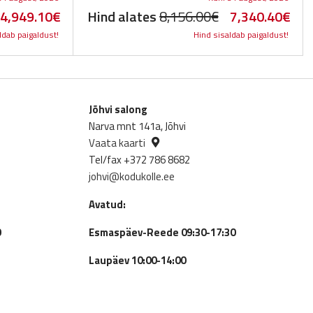
riginal
Current
Original
Cur
4,949.10
€
Hind alates
8,156.00
€
7,340.40
€
ldab paigaldust!
Hind sisaldab paigaldust!
rice
price
price
pric
as:
is:
was:
is:
,499.00€.
4,949.10€.
8,156.00€.
7,3
Jõhvi salong
Narva mnt 141a, Jõhvi
Vaata kaarti
Tel/fax +372 786 8682
johvi@kodukolle.ee
Avatud:
0
Esmaspäev-Reede 09:30-17:30
Laupäev 10:00-14:00