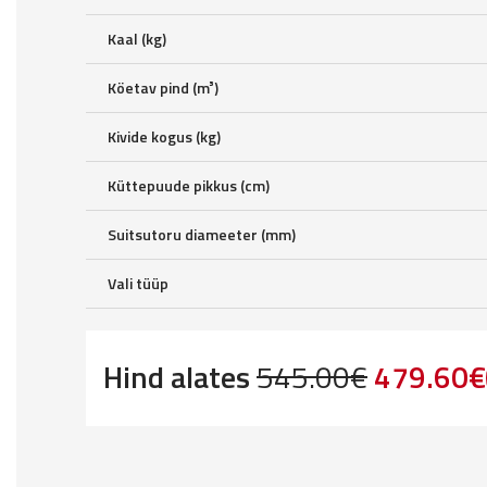
Kaal (kg)
Köetav pind (m³)
Kivide kogus (kg)
Küttepuude pikkus (cm)
Suitsutoru diameeter (mm)
Vali tüüp
Original
Hind alates
545.00
€
479.60
€
price
was:
545.00€