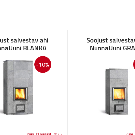
ust salvestav ahi
Soojust salvesta
nnaUuni BLANKA
NunnaUuni GRA
-10%
Kuni 31 august, 2026
Kuni 