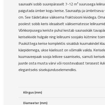
saunaahi sobib suurepäraselt 7-12 m³ suurusega leilir
paigutada ümber kogu kerise. Saunaahju ja ümbritseva
cm. See täidetakse väiksema fraktsiooni kividega. 
poolest sobib keris ideaalselt väiksematesse leiliruumi
Võrkkorpusega keriste puhul kestab saunaskäik tavapä
kerisekivide hulgale ning leiliruumi soojaks kütmine toi
Puuküttega kerise komplektis sisaldub kuumakindel kla
käepidemega, ukse käelisust on võimalik valida. Kerisel
kuumaveepaak sooja leilivee saamiseks, samuti keriseki
juurde osta musta värvi või roostevabast terasest ilul
elegantseks sisekujunduselemendiks.
Kõrgus (mm)
Diameeter (mm)