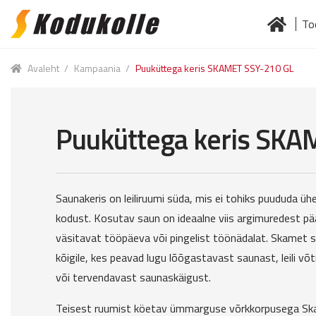
To
Skip
Skip
to
to
Esileht
Jä
navigation
content
Avaleht
/
Kampaania
/
Puuküttega keris SKAMET SSY-210 GL
Puuküttega keris SKA
Saunakeris on leiliruumi süda, mis ei tohiks puududa ü
kodust. Kosutav saun on ideaalne viis argimuredest p
väsitavat tööpäeva või pingelist töönädalat. Skamet 
kõigile, kes peavad lugu lõõgastavast saunast, leili võ
või tervendavast saunaskäigust.
Teisest ruumist köetav ümmarguse võrkkorpusega Sk