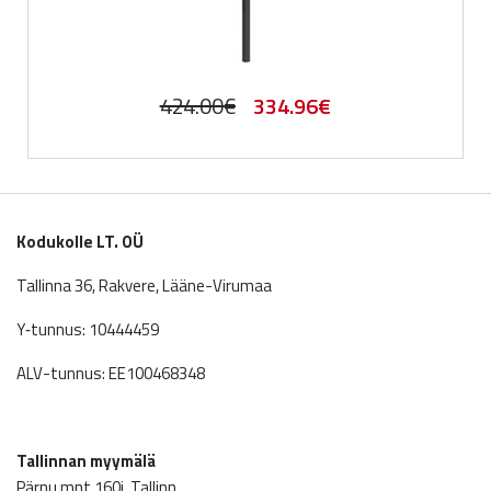
Original
Current
424.00
€
334.96
€
price
price
was:
is:
424.00€.
334.96€.
Kodukolle LT. OÜ
Tallinna 36, Rakvere, Lääne-Virumaa
Y‑tunnus: 10444459
ALV-tunnus: EE100468348
Tallinnan myymälä
Pärnu mnt 160j, Tallinn