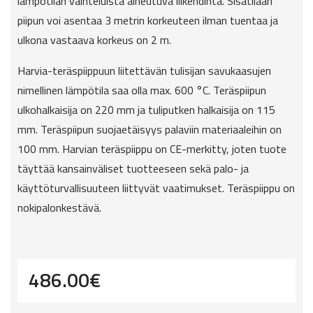
lämpötilan vaihteluista aiheutuva liikehdintä. Sisätilaan
piipun voi asentaa 3 metrin korkeuteen ilman tuentaa ja
ulkona vastaava korkeus on 2 m.
Harvia-teräspiippuun liitettävän tulisijan savukaasujen
nimellinen lämpötila saa olla max. 600 °C. Teräspiipun
ulkohalkaisija on 220 mm ja tuliputken halkaisija on 115
mm. Teräspiipun suojaetäisyys palaviin materiaaleihin on
100 mm. Harvian teräspiippu on CE-merkitty, joten tuote
täyttää kansainväliset tuotteeseen sekä palo- ja
käyttöturvallisuuteen liittyvät vaatimukset. Teräspiippu on
nokipalonkestävä.
486.00
€