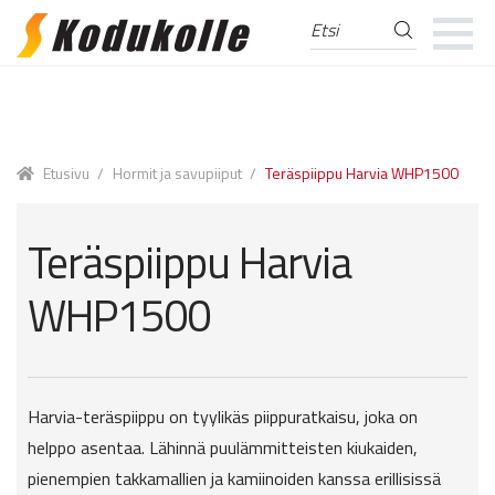
Etsi
Etsi:
Skip
Skip
to
to
navigation
content
Etusivu
/
Hormit ja savupiiput
/
Teräspiippu Harvia WHP1500
Teräspiippu Harvia
WHP1500
Harvia-teräspiippu on tyylikäs piippuratkaisu, joka on
helppo asentaa. Lähinnä puulämmitteisten kiukaiden,
pienempien takkamallien ja kamiinoiden kanssa erillisissä