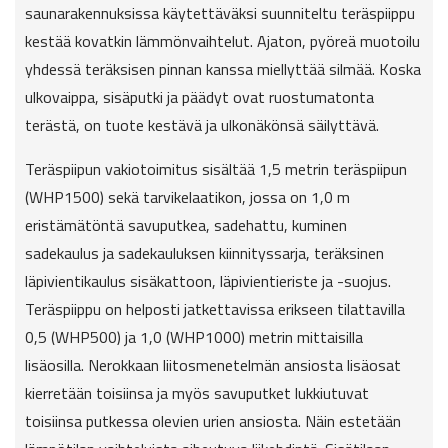
saunarakennuksissa käytettäväksi suunniteltu teräspiippu
kestää kovatkin lämmönvaihtelut. Ajaton, pyöreä muotoilu
yhdessä teräksisen pinnan kanssa miellyttää silmää. Koska
ulkovaippa, sisäputki ja päädyt ovat ruostumatonta
terästä, on tuote kestävä ja ulkonäkönsä säilyttävä.
Teräspiipun vakiotoimitus sisältää 1,5 metrin teräspiipun
(WHP1500) sekä tarvikelaatikon, jossa on 1,0 m
eristämätöntä savuputkea, sadehattu, kuminen
sadekaulus ja sadekauluksen kiinnityssarja, teräksinen
läpivientikaulus sisäkattoon, läpivientieriste ja -suojus.
Teräspiippu on helposti jatkettavissa erikseen tilattavilla
0,5 (WHP500) ja 1,0 (WHP1000) metrin mittaisilla
lisäosilla. Nerokkaan liitosmenetelmän ansiosta lisäosat
kierretään toisiinsa ja myös savuputket lukkiutuvat
toisiinsa putkessa olevien urien ansiosta. Näin estetään