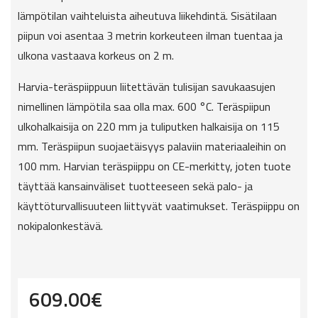
lämpötilan vaihteluista aiheutuva liikehdintä. Sisätilaan
piipun voi asentaa 3 metrin korkeuteen ilman tuentaa ja
ulkona vastaava korkeus on 2 m.
Harvia-teräspiippuun liitettävän tulisijan savukaasujen
nimellinen lämpötila saa olla max. 600 °C. Teräspiipun
ulkohalkaisija on 220 mm ja tuliputken halkaisija on 115
mm. Teräspiipun suojaetäisyys palaviin materiaaleihin on
100 mm. Harvian teräspiippu on CE-merkitty, joten tuote
täyttää kansainväliset tuotteeseen sekä palo- ja
käyttöturvallisuuteen liittyvät vaatimukset. Teräspiippu on
nokipalonkestävä.
609.00
€