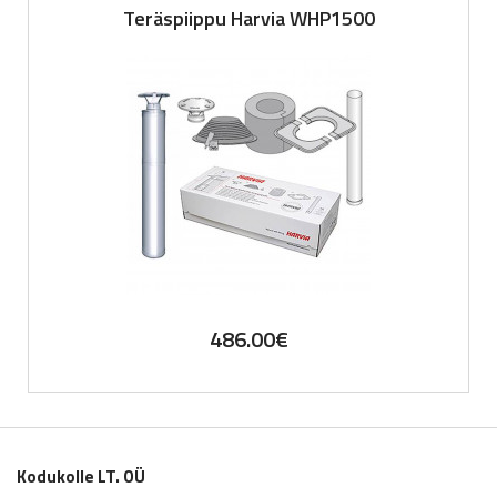
Teräspiippu Harvia WHP1500
424.00€.
334.96€.
486.00
€
Kodukolle LT. OÜ