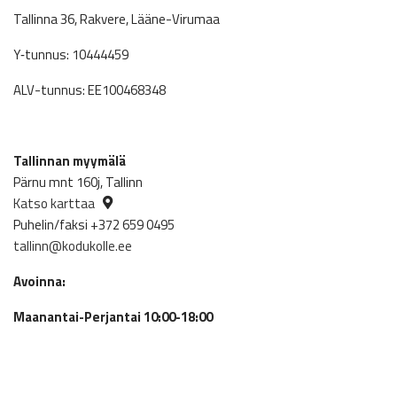
Tallinna 36, Rakvere, Lääne-Virumaa
Y‑tunnus: 10444459
ALV-tunnus: EE100468348
Tallinnan myymälä
Pärnu mnt 160j, Tallinn
Katso karttaa
Puhelin/faksi +372 659 0495
tallinn@kodukolle.ee
Avoinna:
Maanantai-Perjantai 10:00-18:00