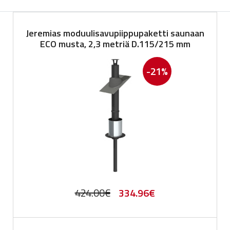
Jeremias moduulisavupiippupaketti saunaan
ECO musta, 2,3 metriä D.115/215 mm
-21%
Original
Current
424.00
€
334.96
€
price
price
was:
is: