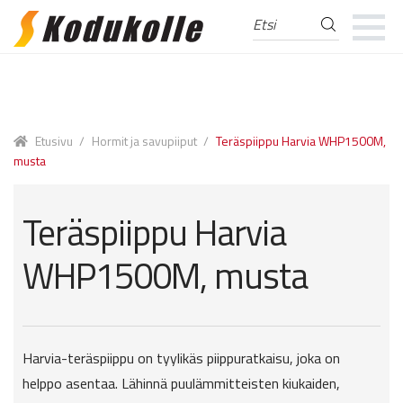
Etsi
Etsi:
Skip
Skip
to
to
navigation
content
Etusivu
/
Hormit ja savupiiput
/
Teräspiippu Harvia WHP1500M,
musta
Teräspiippu Harvia
WHP1500M, musta
Harvia-teräspiippu on tyylikäs piippuratkaisu, joka on
helppo asentaa. Lähinnä puulämmitteisten kiukaiden,