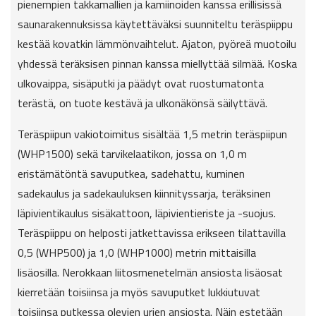
pienempien takkamallien ja kamiinoiden kanssa erillisissä
saunarakennuksissa käytettäväksi suunniteltu teräspiippu
kestää kovatkin lämmönvaihtelut. Ajaton, pyöreä muotoilu
yhdessä teräksisen pinnan kanssa miellyttää silmää. Koska
ulkovaippa, sisäputki ja päädyt ovat ruostumatonta
terästä, on tuote kestävä ja ulkonäkönsä säilyttävä.
Teräspiipun vakiotoimitus sisältää 1,5 metrin teräspiipun
(WHP1500) sekä tarvikelaatikon, jossa on 1,0 m
eristämätöntä savuputkea, sadehattu, kuminen
sadekaulus ja sadekauluksen kiinnityssarja, teräksinen
läpivientikaulus sisäkattoon, läpivientieriste ja -suojus.
Teräspiippu on helposti jatkettavissa erikseen tilattavilla
0,5 (WHP500) ja 1,0 (WHP1000) metrin mittaisilla
lisäosilla. Nerokkaan liitosmenetelmän ansiosta lisäosat
kierretään toisiinsa ja myös savuputket lukkiutuvat
toisiinsa putkessa olevien urien ansiosta. Näin estetään