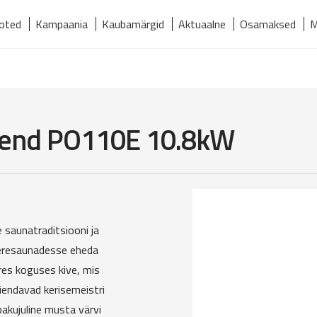
oted
Kampaania
Kaubamärgid
Aktuaalne
Osamaksed
M
relmaks
Kaubamärgid
Kontakt
Meist
Tooted
egend PO110E 10.8kW
 saunatraditsiooni ja
peresaunadesse eheda
res koguses kive, mis
äiendavad kerisemeistri
bakujuline musta värvi