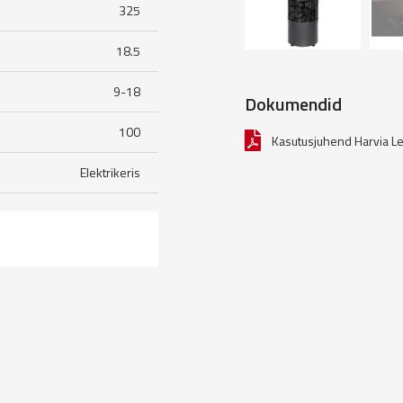
325
18.5
9-18
Dokumendid
100
Kasutusjuhend Harvia L
Elektrikeris