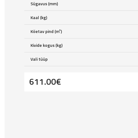
Sügavus (mm)
Kaal (kg)
Köetav pind (m³)
Kivide kogus (kg)
Vali tüüp
611.00
€