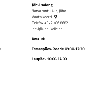
Jõhvi salong
Narva mnt 141a, Jõhvi
Vaata kaarti
Tel/fax +372 786 8682
johvi@kodukolle.ee
Avatud:
0
Esmaspäev-Reede 09:30-17:30
Laupäev 10:00-14:00