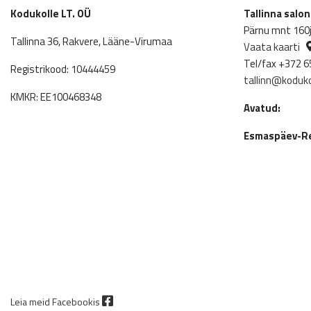
Kodukolle LT. OÜ
Tallinna salo
Pärnu mnt 160j,
Tallinna 36, Rakvere, Lääne-Virumaa
Vaata kaarti
Tel/fax +372 6
Registrikood: 10444459
tallinn@koduko
KMKR: EE100468348
Avatud:
Esmaspäev-Re
Leia meid Facebookis