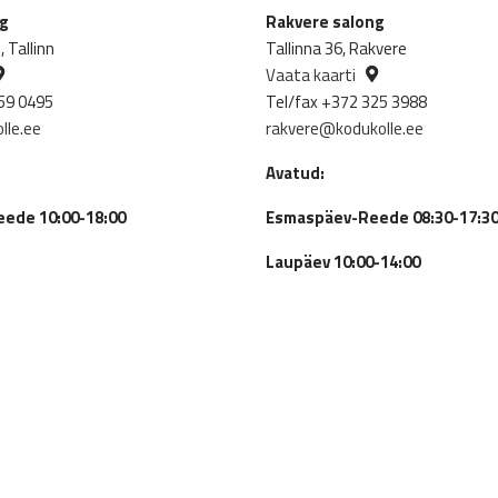
829.00€.
729.00€.
ng
Rakvere salong
 Tallinn
Tallinna 36, Rakvere
Vaata kaarti
59 0495
Tel/fax +372 325 3988
lle.ee
rakvere@kodukolle.ee
Avatud:
ede 10:00-18:00
Esmaspäev-Reede 08:30-17:3
Laupäev 10:00-14:00