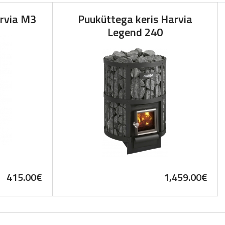
arvia M3
Puuküttega keris Harvia
Legend 240
415.00
€
1,459.00
€