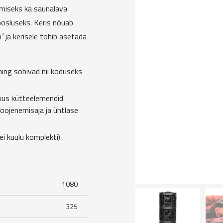
damiseks ka saunalava
osluseks. Keris nõuab
 ja kerisele tohib asetada
ning sobivad nii koduseks
kus kütteelemendid
soojenemisaja ja ühtlase
i kuulu komplekti)
1080
325