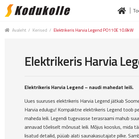
To
Skip
Skip
to
to
Esileht
Jä
navigation
content
Avaleht
/
Kerised
/
Elektrikeris Harvia Legend PO110E 10.8kW
Elektrikeris Harvia L
Elektrikeris Harvia Legend – naudi mahedat leili.
Uues suuruses elektrikeris Harvia Legend jätkab Soome
Harvia edulugu! Kompaktne elektrikeris Legend toob 
maheda leili. Legendi tugevasse terasraami mahub suu
annavad tõeliselt mõnusat leili. Mõjus kooslus, mida t
lisatud detailid, püüab alati saunakasutajate pilke. Sam