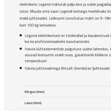
elektrikeris Legend mahutab palju kive ja sobib paigal
sisse. Muuda oma saun Legendi kerisega meeldivaks ko
eraldi juhtseadet. Leiliruumi soovitatav maht on 9-18m³
kuni 100 kg kerisekive.
Legend elektrikerised on töökindlad ja kauakestvad 
kui ka professionaalseks kasutamiseks
Harvia kütteelementide paigutuse uudne lahendus, 
asuvad kiviruumis eraldi osas, garanteerib lühikese 
temperatuuri
Harvia juhtseadmega lihtsalt ühendatav (juhtseade e
Kõrgus (mm)
Laius (mm)