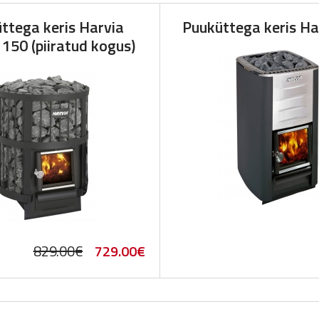
ttega keris Harvia
Puuküttega keris H
150 (piiratud kogus)
Original
Current
829.00
€
729.00
€
price
price
was:
is: