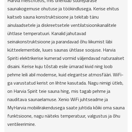
Harvia meistriteos, mis ühendab suurepärase
saunakogemuse ohutuse ja töökindlusega. Kerise ehitus
kaitseb sauna konstruktsioone ja tekitab tänu
ainulaadsetele ja diskreetsetele ventilatsioonikanalitele
ühtlase temperatuuri. Kanalid jahutavad
seinakonstruktsioone ja parandavad õhu liikumist läbi
kütteelementide, luues saunas ühtlase soojuse. Harvia
Spiriti elektrikerise kumerad vormid väljendavad naturaalset
disaini. Kerise kuju tõstab esile ümarad kivid ning loob
pehme leili abil modernse, kuid elegantse atmosfääri. WiFi-
ga varustatud kerist on lihtne kasutada. Nagu nimigi ütleb,
on Harvia Spirit teie sauna hing, mis tagab pehme ja
nauditava saunaelamuse. Xenio WiFi juhtseadme ja
MyHarvia mobiilirakendusega saate juhtida kõiki oma sauna
funktsioone, nagu näiteks temperatuur, valgustus ja õhu
ventileerimine.