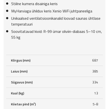
Stiilne kumera disainiga keris
MyHarviaga ühilduv keris Xenio WiFi juhtpaneeliga
Unikaalsed ventilatsioonikanalid loovad saunas ühtlase
temperatuuri
Soovitatavad kivid: R-99 ümar oliviin-diabaas 5–10 cm,
55 kg
Kõrgus (mm)
687
Laius (mm)
385
Sügavus (mm)
334
Kaal (kg)
13
Köetav pind (m³)
5-8