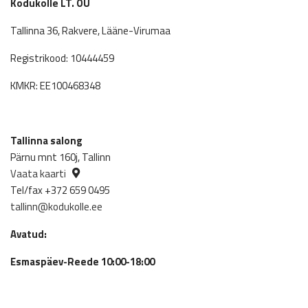
Kodukolle LT. OÜ
Tallinna 36, Rakvere, Lääne-Virumaa
Registrikood: 10444459
KMKR: EE100468348
Tallinna salong
Pärnu mnt 160j, Tallinn
Vaata kaarti
Tel/fax +372 659 0495
tallinn@kodukolle.ee
Avatud:
Esmaspäev-Reede 10:00-18:00