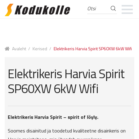
Otsi
Otsi:
Skip
Skip
to
to
navigation
content
Avaleht
/
Kerised
/
Elektrikeris Harvia Spirit SP60XW 6kW Wifi
Elektrikeris Harvia Spirit
SP60XW 6kW Wifi
Elektrikeris Harvia Spirit – spirit of löyly.
Soomes disainitud ja toodetud kvaliteetne disainkeris on