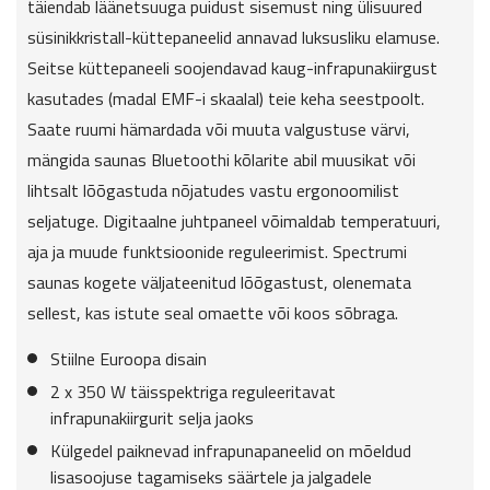
täiendab läänetsuuga puidust sisemust ning ülisuured
süsinikkristall-küttepaneelid annavad luksusliku elamuse.
Seitse küttepaneeli soojendavad kaug-infrapunakiirgust
kasutades (madal EMF-i skaalal) teie keha seestpoolt.
Saate ruumi hämardada või muuta valgustuse värvi,
mängida saunas Bluetoothi kõlarite abil muusikat või
lihtsalt lõõgastuda nõjatudes vastu ergonoomilist
seljatuge. Digitaalne juhtpaneel võimaldab temperatuuri,
aja ja muude funktsioonide reguleerimist. Spectrumi
saunas kogete väljateenitud lõõgastust, olenemata
sellest, kas istute seal omaette või koos sõbraga.
Stiilne Euroopa disain
2 x 350 W täisspektriga reguleeritavat
infrapunakiirgurit selja jaoks
Külgedel paiknevad infrapunapaneelid on mõeldud
lisasoojuse tagamiseks säärtele ja jalgadele