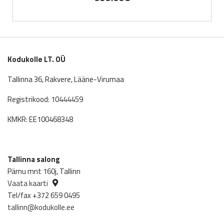
Kodukolle LT. OÜ
Tallinna 36, Rakvere, Lääne-Virumaa
Registrikood: 10444459
KMKR: EE100468348
Tallinna salong
Pärnu mnt 160j, Tallinn
Vaata kaarti
Tel/fax +372 659 0495
tallinn@kodukolle.ee