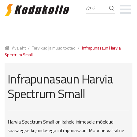
Otsi
Otsi:
Skip
Skip
to
to
navigation
content
Avaleht
/
Tarvikud ja muud tooted
/
Infrapunasaun Harvia
Spectrum Small
Infrapunasaun Harvia
Spectrum Small
Harvia Spectrum Small on kahele inimesele mõeldud
kaasaegse kujundusega infrapunasaun. Moodne välisilme