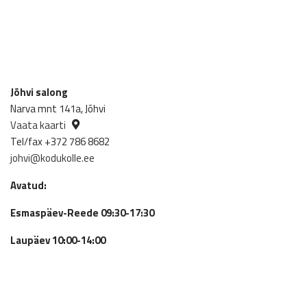
Jõhvi salong
Narva mnt 141a, Jõhvi
Vaata kaarti
Tel/fax +372 786 8682
johvi@kodukolle.ee
Avatud:
Esmaspäev-Reede 09:30-17:30
Laupäev 10:00-14:00