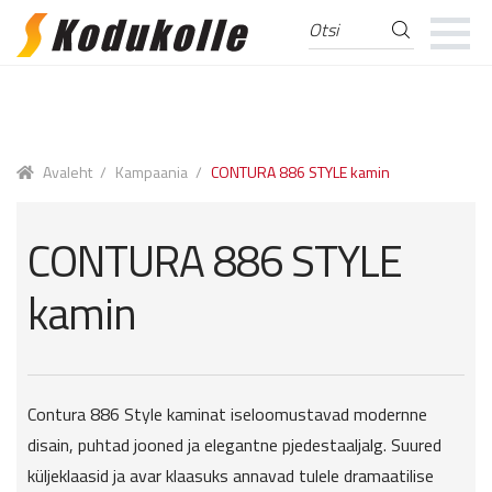
Otsi
Otsi:
Skip
Skip
to
to
navigation
content
Avaleht
/
Kampaania
/
CONTURA 886 STYLE kamin
CONTURA 886 STYLE
kamin
Contura 886 Style kaminat iseloomustavad modernne
disain, puhtad jooned ja elegantne pjedestaaljalg. Suured
küljeklaasid ja avar klaasuks annavad tulele dramaatilise