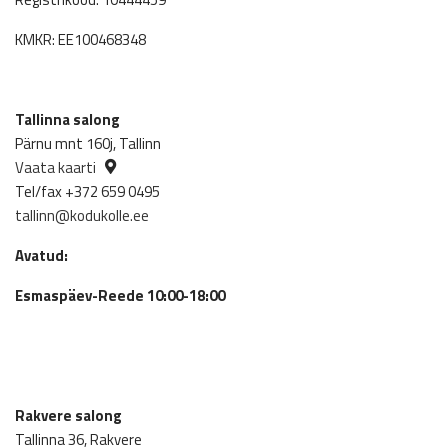
KMKR: EE100468348
Tallinna salong
Pärnu mnt 160j, Tallinn
Vaata kaarti
Tel/fax +372 659 0495
tallinn@kodukolle.ee
Avatud:
Esmaspäev-Reede 10:00-18:00
Rakvere salong
Tallinna 36, Rakvere