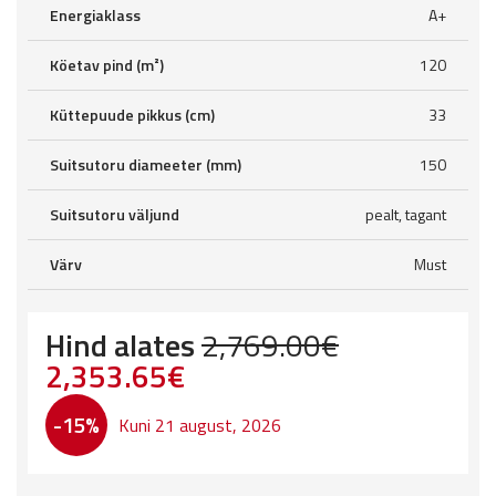
Energiaklass
A+
Köetav pind (m²)
120
Küttepuude pikkus (cm)
33
Suitsutoru diameeter (mm)
150
Suitsutoru väljund
pealt, tagant
Värv
Must
Hind alates
2,769.00
€
Original
Current
2,353.65
€
price
price
-15%
Kuni 21 august, 2026
was:
is:
2,769.00€.
2,353.65€.