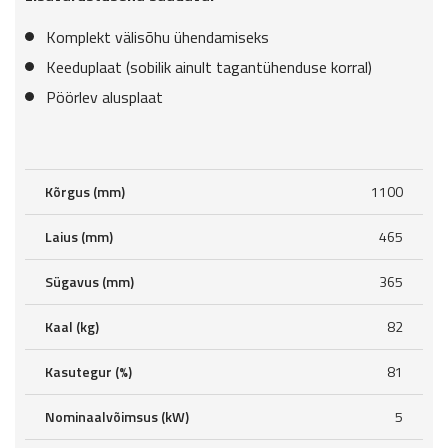
Komplekt välisõhu ühendamiseks
Keeduplaat (sobilik ainult tagantühenduse korral)
Pöörlev alusplaat
Kõrgus (mm)
1100
Laius (mm)
465
Sügavus (mm)
365
Kaal (kg)
82
Kasutegur (%)
81
Nominaalvõimsus (kW)
5