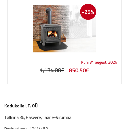
-25%
Kuni 31 august, 2026
Original
Current
1,134.00
€
850.50
€
price
price
was:
is:
1,134.00€.
850.50€.
Kodukolle LT. OÜ
Tallinna 36, Rakvere, Lääne-Virumaa
Registrikood: 10444459