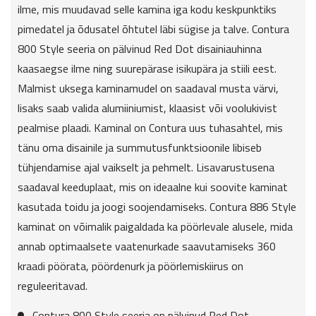
ilme, mis muudavad selle kamina iga kodu keskpunktiks
pimedatel ja õdusatel õhtutel läbi sügise ja talve. Contura
800 Style seeria on pälvinud Red Dot disainiauhinna
kaasaegse ilme ning suurepärase isikupära ja stiili eest.
Malmist uksega kaminamudel on saadaval musta värvi,
lisaks saab valida alumiiniumist, klaasist või voolukivist
pealmise plaadi. Kaminal on Contura uus tuhasahtel, mis
tänu oma disainile ja summutusfunktsioonile libiseb
tühjendamise ajal vaikselt ja pehmelt. Lisavarustusena
saadaval keeduplaat, mis on ideaalne kui soovite kaminat
kasutada toidu ja joogi soojendamiseks. Contura 886 Style
kaminat on võimalik paigaldada ka pöörlevale alusele, mida
annab optimaalsete vaatenurkade saavutamiseks 360
kraadi pöörata, pöördenurk ja pöörlemiskiirus on
reguleeritavad.
Contura 800 Style seeria on pälvinud Red Dot