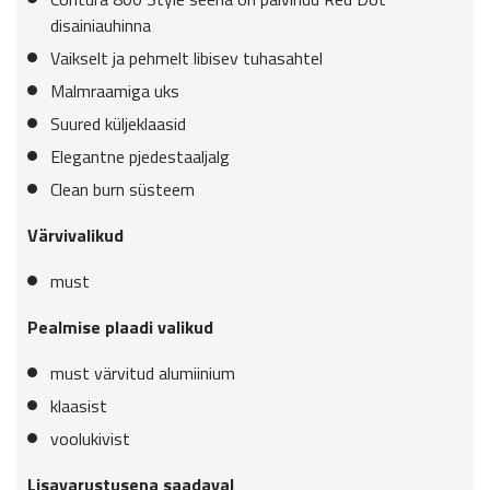
disainiauhinna
Vaikselt ja pehmelt libisev tuhasahtel
Malmraamiga uks
Suured küljeklaasid
Elegantne pjedestaaljalg
Clean burn süsteem
Värvivalikud
must
Pealmise plaadi valikud
must värvitud alumiinium
klaasist
voolukivist
Lisavarustusena saadaval