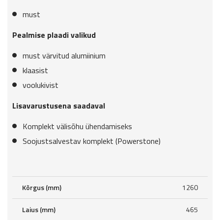
must
Pealmise plaadi valikud
must värvitud alumiinium
klaasist
voolukivist
Lisavarustusena saadaval
Komplekt välisõhu ühendamiseks
Soojustsalvestav komplekt (Powerstone)
Kõrgus (mm)
1260
Laius (mm)
465