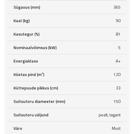
Sügavus (mm)
365
Kaal (kg)
90
Kasutegur (%)
81
Nominaalvõimsus (kW)
5
Energiaklass
A+
Köetav pind (m²)
120
Küttepuude pikkus (cm)
33
Suitsutoru diameeter (mm)
150
Suitsutoru väljund
pealt, tagant
Värv
Must