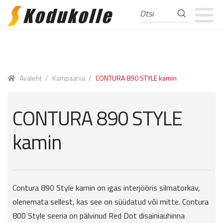
Otsi
Otsi:
Skip
Skip
to
to
navigation
content
Avaleht
/
Kampaania
/
CONTURA 890 STYLE kamin
CONTURA 890 STYLE
kamin
Contura 890 Style kamin on igas interjööris silmatorkav,
olenemata sellest, kas see on süüdatud või mitte. Contura
800 Style seeria on pälvinud Red Dot disainiauhinna