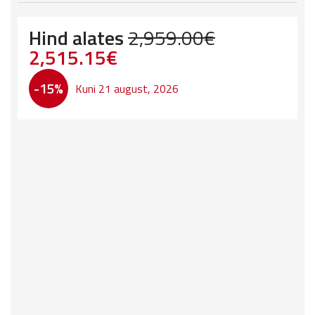
Hind alates
2,959.00
€
Original
Current
2,515.15
€
price
price
-15%
Kuni 21 august, 2026
was:
is:
2,959.00€.
2,515.15€.