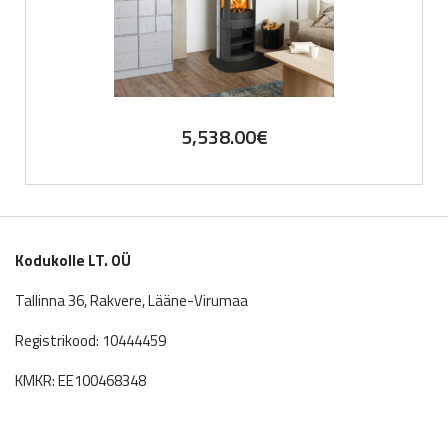
5,538.00
€
Kodukolle LT. OÜ
Tallinna 36, Rakvere, Lääne-Virumaa
Registrikood: 10444459
KMKR: EE100468348