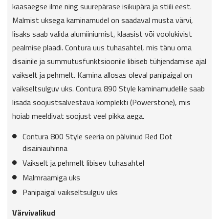
kaasaegse ilme ning suurepärase isikupära ja stiili eest.
Malmist uksega kaminamudel on saadaval musta värvi,
lisaks saab valida alumiiniumist, klaasist või voolukivist
pealmise plaadi. Contura uus tuhasahtel, mis tänu oma
disainile ja summutusfunktsioonile libiseb tühjendamise ajal
vaikselt ja pehmelt. Kamina allosas oleval panipaigal on
vaikseltsulguv uks. Contura 890 Style kaminamudelile saab
lisada soojustsalvestava komplekti (Powerstone), mis
hoiab meeldivat soojust veel pikka aega.
Contura 800 Style seeria on pälvinud Red Dot
disainiauhinna
Vaikselt ja pehmelt libisev tuhasahtel
Malmraamiga uks
Panipaigal vaikseltsulguv uks
Värvivalikud