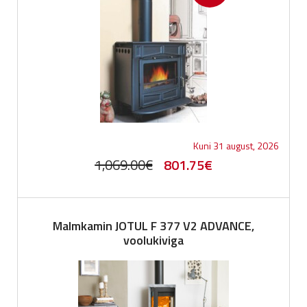
Kuni 31 august, 2026
Original
Current
1,069.00
€
801.75
€
price
price
was:
is:
Malmkamin JOTUL F 377 V2 ADVANCE,
1,069.00€.
801.75€.
voolukiviga