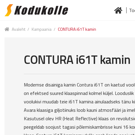
To
Skip
Skip
to
to
Esileht
Jä
navigation
content
Avaleht
/
Kampaania
/
CONTURA i61T kamin
CONTURA i61T kamin
Modernse disainiga kamin Contura i61T on kaetud voolu
on efektsed suured klaaspinnad kolmel küljel. Loodusli
voolukivi muudab teie i61T kamina ainulaadseks tänu kiv
Avara klaasiga giljotiinuks loob kauni atmosfääri ja imel
Kasutusel olev HR (Heat Reflective) klaas on revolutsi
peegeldab soojust tagasi põlemiskambrisse kuni 16 kor