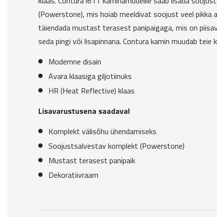
klaas. Contura i61T kaminamudelile saab lisada soojus
(Powerstone), mis hoiab meeldivat soojust veel pikka
täiendada mustast terasest panipaigaga, mis on piisav
seda pingi või lisapinnana. Contura kamin muudab teie 
Modernne disain
Avara klaasiga giljotiinuks
HR (Heat Reflective) klaas
Lisavarustusena saadaval
Komplekt välisõhu ühendamiseks
Soojustsalvestav komplekt (Powerstone)
Mustast terasest panipaik
Dekoratiivraam