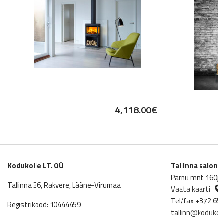
4,118.00
€
Kodukolle LT. OÜ
Tallinna salo
Pärnu mnt 160j,
Tallinna 36, Rakvere, Lääne-Virumaa
Vaata kaarti
Tel/fax +372 6
Registrikood: 10444459
tallinn@koduko