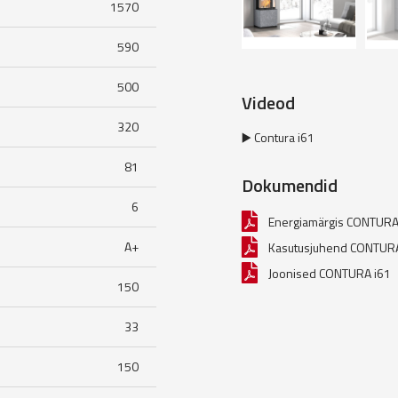
1570
590
500
Videod
320
▶️ Contura i61
81
Dokumendid
6
Energiamärgis CONTURA
A+
Kasutusjuhend CONTURA
Joonised CONTURA i61
150
33
150