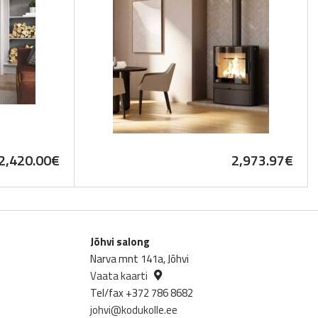
2,420.00
€
2,973.97
€
Jõhvi salong
Narva mnt 141a, Jõhvi
Vaata kaarti
Tel/fax +372 786 8682
johvi@kodukolle.ee