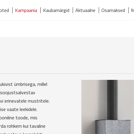
oted
Kampaania
Kaubamärgid
Aktuaalne
Osamaksed
M
relmaks
Kaubamärgid
Kontakt
Meist
Tooted
kivist ümbrisega, millel
k soojustsalvestav
i erinevatele mustritele.
ise vaate leekidele.
ooniline toode, mis
da rohkem kui tavaline