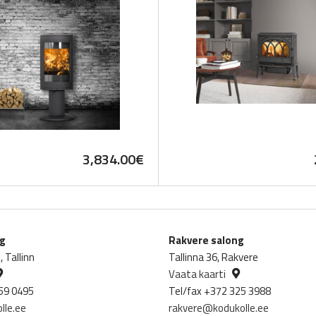
3,834.00
€
ng
Rakvere salong
 Tallinn
Tallinna 36, Rakvere
Vaata kaarti
59 0495
Tel/fax +372 325 3988
lle.ee
rakvere@kodukolle.ee