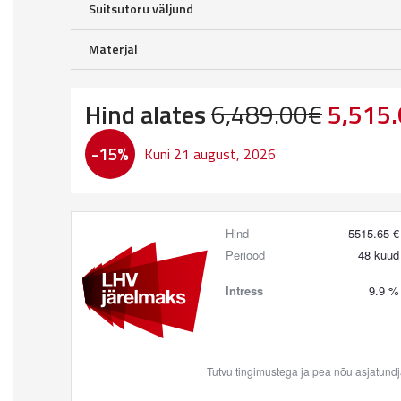
Suitsutoru väljund
Materjal
Origina
Hind alates
6,489.00
€
5,515
price
-15%
Kuni 21 august, 2026
was:
6,489.