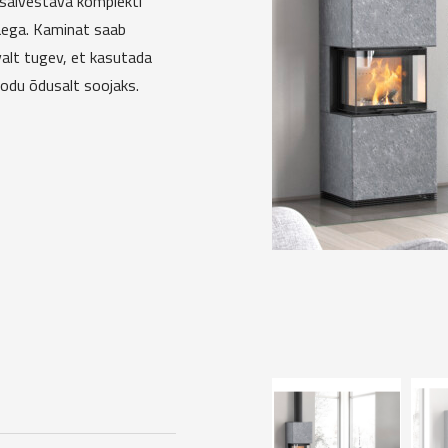
tsalvestava komplekti
 aega. Kaminat saab
alt tugev, et kasutada
kodu õdusalt soojaks.