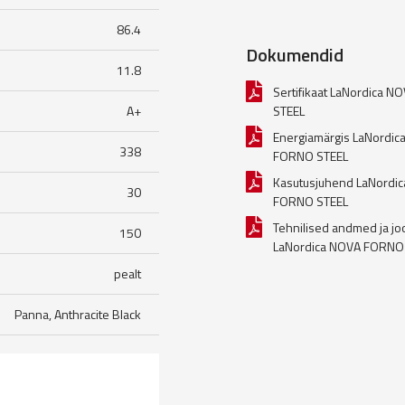
86.4
Dokumendid
11.8
Sertifikaat LaNordica 
A+
STEEL
Energiamärgis LaNordic
338
FORNO STEEL
Kasutusjuhend LaNordi
30
FORNO STEEL
Tehnilised andmed ja jo
150
LaNordica NOVA FORNO
pealt
Panna, Anthracite Black