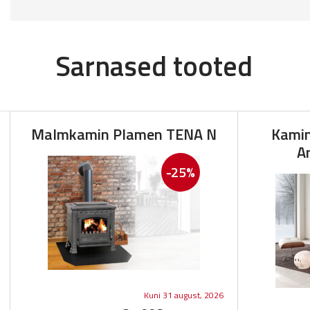
Sarnased tooted
Malmkamin Plamen TENA N
Kamin
A
-25%
Kuni 31 august, 2026