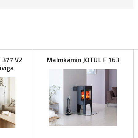
 377 V2
Malmkamin JOTUL F 163
iviga