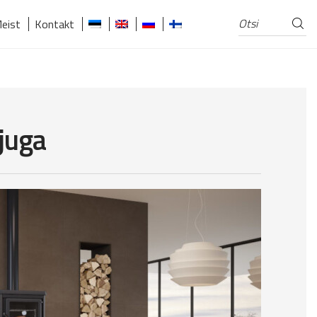
Otsi
Otsi:
eist
Kontakt
juga