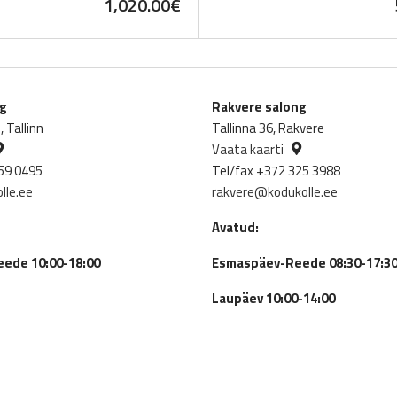
1,020.00
€
ng
Rakvere salong
 Tallinn
Tallinna 36, Rakvere
Vaata kaarti
59 0495
Tel/fax +372 325 3988
lle.ee
rakvere@kodukolle.ee
Avatud:
ede 10:00-18:00
Esmaspäev-Reede 08:30-17:3
Laupäev 10:00-14:00