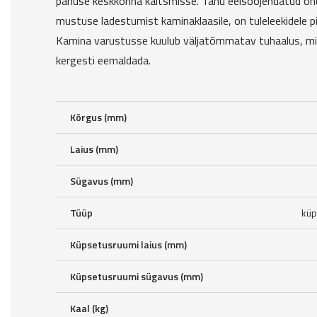
panuse keskkonna kaitsmisse. Tänu eelsoojendatud õhu
mustuse ladestumist kaminaklaasile, on tuleleekidele p
Kamina varustusse kuulub väljatõmmatav tuhaalus, mi
kergesti eemaldada.
Kõrgus (mm)
Laius (mm)
Sügavus (mm)
Tüüp
küp
Küpsetusruumi laius (mm)
Küpsetusruumi sügavus (mm)
Kaal (kg)