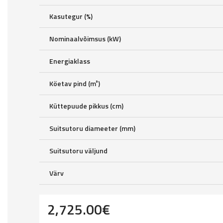
Kasutegur (%)
Nominaalvõimsus (kW)
Energiaklass
Köetav pind (m³)
Küttepuude pikkus (cm)
Suitsutoru diameeter (mm)
Suitsutoru väljund
Värv
2,725.00
€