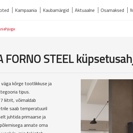
oted
Kampaania
Kaubamärgid
Aktuaalne
Osamaksed
M
relmaks
Kaubamärgid
Kontakt
Meist
Tooted
usahjuga
A FORNO STEEL küpsetusah
väga kõrge tootlikkuse ja
tegooria tipus.
 liitrit, võimaldab
trile saab temperatuuril
elt juhtida primaarse ja
ud põlemisega annate oma