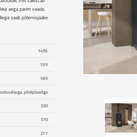
voolule, mis takistab
ikka aega parim vaade.
llega saab põlemisjääke
1496
559
569
setusahjuga, pliidiplaadiga
330
370
217