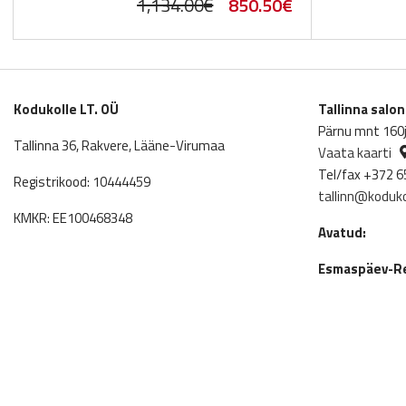
Original
Current
1,134.00
€
850.50
€
price
price
was:
is:
1,134.00€.
850.50€.
Kodukolle LT. OÜ
Tallinna salo
Pärnu mnt 160j,
Tallinna 36, Rakvere, Lääne-Virumaa
Vaata kaarti
Tel/fax +372 6
Registrikood: 10444459
tallinn@koduko
KMKR: EE100468348
Avatud:
Esmaspäev-Re