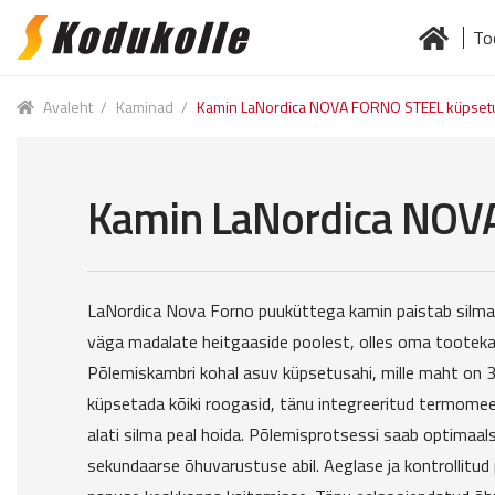
To
Skip
Skip
to
to
Esileht
Jä
navigation
content
Avaleht
/
Kaminad
/
Kamin LaNordica NOVA FORNO STEEL küpset
Kamin LaNordica NOV
LaNordica Nova Forno puuküttega kamin paistab silma 
väga madalate heitgaaside poolest, olles oma tooteka
Põlemiskambri kohal asuv küpsetusahi, mille maht on 37
küpsetada kõiki roogasid, tänu integreeritud termomee
alati silma peal hoida. Põlemisprotsessi saab optimaals
sekundaarse õhuvarustuse abil. Aeglase ja kontrollit