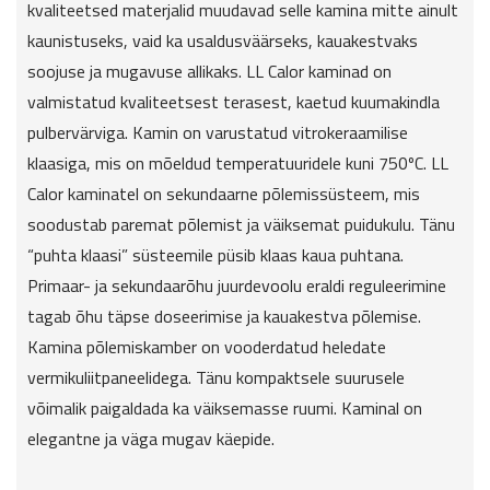
kvaliteetsed materjalid muudavad selle kamina mitte ainult
kaunistuseks, vaid ka usaldusväärseks, kauakestvaks
soojuse ja mugavuse allikaks. LL Calor kaminad on
valmistatud kvaliteetsest terasest, kaetud kuumakindla
pulbervärviga. Kamin on varustatud vitrokeraamilise
klaasiga, mis on mõeldud temperatuuridele kuni 750ºC. LL
Calor kaminatel on sekundaarne põlemissüsteem, mis
soodustab paremat põlemist ja väiksemat puidukulu. Tänu
“puhta klaasi” süsteemile püsib klaas kaua puhtana.
Primaar- ja sekundaarõhu juurdevoolu eraldi reguleerimine
tagab õhu täpse doseerimise ja kauakestva põlemise.
Kamina põlemiskamber on vooderdatud heledate
vermikuliitpaneelidega. Tänu kompaktsele suurusele
võimalik paigaldada ka väiksemasse ruumi. Kaminal on
elegantne ja väga mugav käepide.