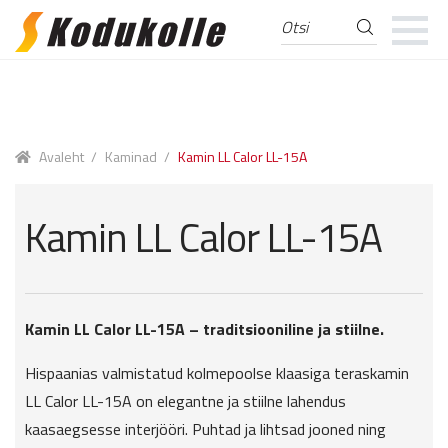
Otsi
Otsi:
Skip
Skip
to
to
navigation
content
Avaleht
/
Kaminad
/
Kamin LL Calor LL-15A
Kamin LL Calor LL-15A
Kamin LL Calor LL-15A – traditsiooniline ja stiilne.
Hispaanias valmistatud kolmepoolse klaasiga teraskamin
LL Calor LL-15A on elegantne ja stiilne lahendus
kaasaegsesse interjööri. Puhtad ja lihtsad jooned ning