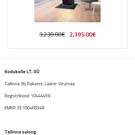
Original
Current
3,230.00
€
2,395.00
€
price
price
was:
is:
3,230.00€.
2,395.00€.
Kodukolle LT. OÜ
Tallinna 36, Rakvere, Lääne-Virumaa
Registrikood: 10444459
KMKR: EE100468348
Tallinna salong