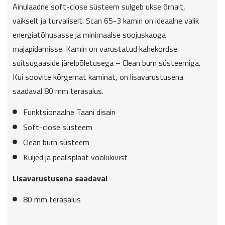
Ainulaadne soft-close süsteem sulgeb ukse õrnalt,
vaikselt ja turvaliselt. Scan 65-3 kamin on ideaalne valik
energiatõhusasse ja minimaalse soojuskaoga
majapidamisse. Kamin on varustatud kahekordse
suitsugaaside järelpõletusega – Clean burn süsteemiga.
Kui soovite kõrgemat kaminat, on lisavarustusena
saadaval 80 mm terasalus.
Funktsionaalne Taani disain
Soft-close süsteem
Clean burn süsteem
Küljed ja pealisplaat voolukivist
Lisavarustusena saadaval
80 mm terasalus