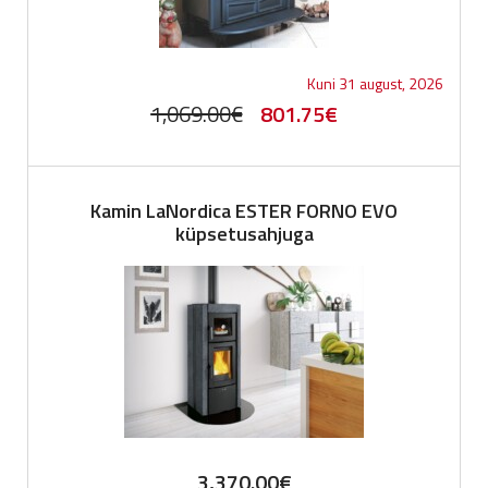
Kuni 31 august, 2026
Original
Current
1,069.00
€
801.75
€
price
price
was:
is:
Kamin LaNordica ESTER FORNO EVO
1,069.00€.
801.75€.
küpsetusahjuga
3,370.00
€