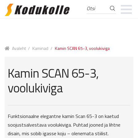
Otsi
Otsi:
Skip
Skip
to
to
navigation
content
Avaleht
/
Kaminad
/
Kamin SCAN 65-3, voolukiviga
Kamin SCAN 65-3,
voolukiviga
Funktsionaalne elegantne kamin Scan 65-3 on kaetud
soojustsalvestava voolukiviga. Puhtad jooned ja lihtne
disain, mis sobib igasse koju – olenemata stiilist.