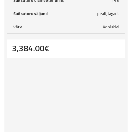
Suitsutoru diameeter (mm)
148
Suitsutoru väljund
pealt, tagant
Värv
Voolukivi
3,384.00
€