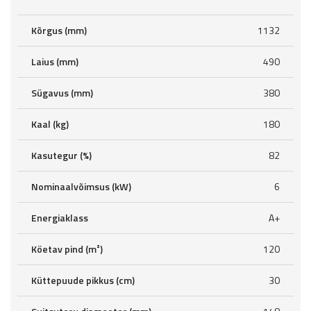
Kõrgus (mm)
1132
Laius (mm)
490
Sügavus (mm)
380
Kaal (kg)
180
Kasutegur (%)
82
Nominaalvõimsus (kW)
6
Energiaklass
A+
Köetav pind (m²)
120
Küttepuude pikkus (cm)
30