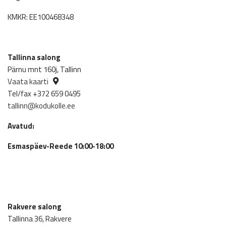
KMKR: EE100468348
Tallinna salong
Pärnu mnt 160j, Tallinn
Vaata kaarti
Tel/fax +372 659 0495
tallinn@kodukolle.ee
Avatud:
Esmaspäev-Reede 10:00-18:00
Rakvere salong
Tallinna 36, Rakvere