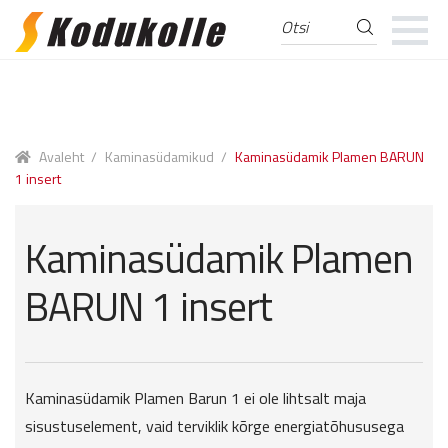
Otsi
Otsi:
Skip
Skip
to
to
navigation
content
Avaleht
/
Kaminasüdamikud
/
Kaminasüdamik Plamen BARUN
1 insert
Kaminasüdamik Plamen
BARUN 1 insert
Kaminasüdamik Plamen Barun 1 ei ole lihtsalt maja
sisustuselement, vaid terviklik kõrge energiatõhususega