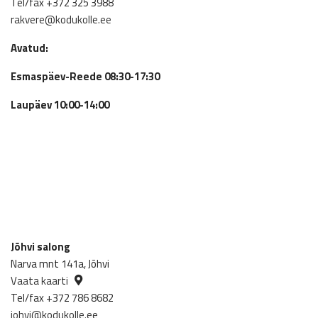
Tel/fax +372 325 3988
rakvere@kodukolle.ee
Avatud:
Esmaspäev-Reede 08:30-17:30
Laupäev 10:00-14:00
Jõhvi salong
Narva mnt 141a, Jõhvi
Vaata kaarti
Tel/fax +372 786 8682
johvi@kodukolle.ee