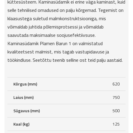
küttesüsteem. Kaminasüdamik ei erine väga kaminast, kuid
selle tehnilised omadused on palju kõrgemad. Tegemist on
klaasustega suletud malmkonstruktsiooniga, mis
võimaldab juhtida põlemisprotsessi ja võimaldab
saavutada maksimaalse soojusefektiivsuse.
Kaminasüdamik Plamen Barun 1 on valmistatud
kvaliteetsest malmist, mis tagab vastupidavuse ja
töökindluse. Seetõttu teenib selline ost teid palju aastaid.
Kõrgus (mm)
620
Laius (mm)
750
Sügavus (mm)
500
Kaal (kg)
125