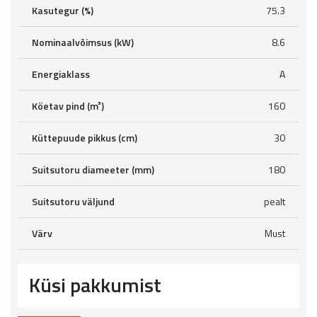
Kasutegur (%)
75.3
Nominaalvõimsus (kW)
8.6
Energiaklass
A
Köetav pind (m³)
160
Küttepuude pikkus (cm)
30
Suitsutoru diameeter (mm)
180
Suitsutoru väljund
pealt
Värv
Must
Küsi pakkumist