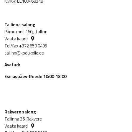
KMKR: EE100468348
Tallinna salong
Pärnu mnt 160j, Tallinn
Vaata kaarti
Tel/fax +372 659 0495
tallinn@kodukolle.ee
Avatud:
Esmaspäev-Reede 10:00-18:00
Rakvere salong
Tallinna 36, Rakvere
Vaata kaarti