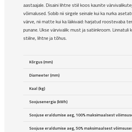
aastaajale. Disaini lihtne stiil koos kaunite värvivalikut
võimalused. Sobib nii sirgele seinale kui ka nurka asetat
värve, nii matte kui ka läikivaid: harjatud roostevaba ter
punane. Ukse värvivalik: must ja satiinkroom. Linnatul
stiilne, lihtne ja tõhus.
Kõrgus (mm)
Diameeter (mm)
Kaal (kg)
Soojusenergia (kWh)
Soojuse eraldumise aeg, 100% maksimaalsest võimsuse
Soojuse eraldumise aeg, 50% maksimaalsest võimsuses