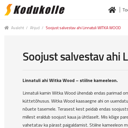
To
Skip
Skip
to
to
Esileht
Jä
navigation
content
Avaleht
/
Ahjud
/
Soojust salvestav ahi Linnatuli WITKA WOOD
Soojust salvestav ahi
Linnatuli ahi Witka Wood – stiilne kameeleon.
Linnatuli kamin Witka Wood ühendab endas parimad om
küttetõhusus. Witka Wood kaasaegne ahi on uuendatud
nõuete tasemele. Terasest kest peidab endas soojust
millest eraldub soojust kaua ja ühtlaselt. Mis kõige pa
vahetatav ka pärast paigaldamist. Stiilne kameeleon 