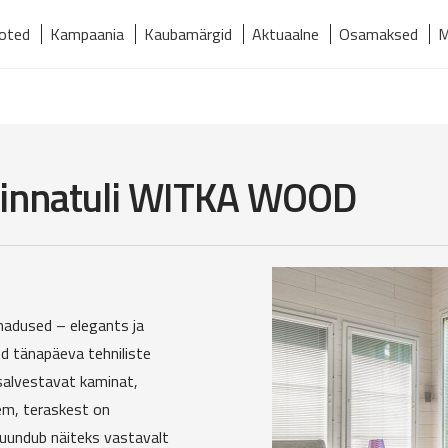
oted
Kampaania
Kaubamärgid
Aktuaalne
Osamaksed
M
relmaks
Kaubamärgid
Kontakt
Meist
Tooted
 Linnatuli WITKA WOOD
adused – elegants ja
 tänapäeva tehniliste
salvestavat kaminat,
rem, teraskest on
muundub näiteks vastavalt