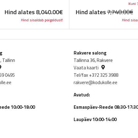
Kuni 
O
Hind alates
8,040.00
€
Hind alates
7,740.00
€
Hind sisaldab paigaldust!
Hind sisa
p
w
7
ng
Rakvere salong
 Tallinn
Tallinna 36, Rakvere
Vaata kaarti
59 0495
Tel/fax +372 325 3988
lle.ee
rakvere@kodukolle.ee
Avatud:
ede 10:00-18:00
Esmaspäev-Reede 08:30-17:3
Laupäev 10:00-14:00