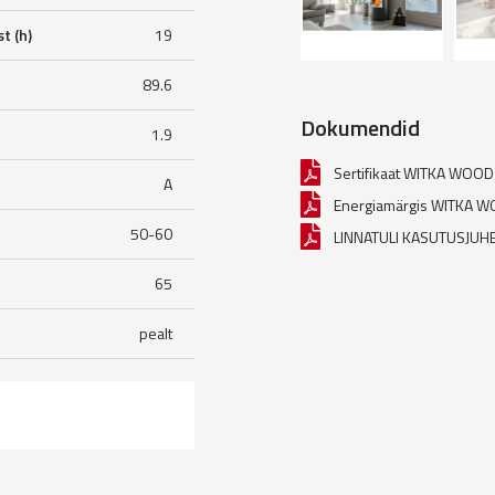
t (h)
19
89.6
Dokumendid
1.9
Sertifikaat WITKA WOO
A
Energiamärgis WITKA 
50-60
LINNATULI KASUTUSJUH
65
pealt