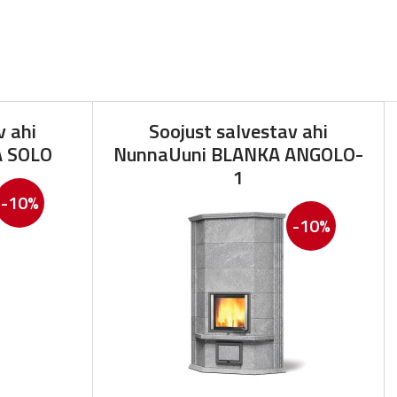
v ahi
Soojust salvestav ahi
A SOLO
NunnaUuni BLANKA ANGOLO-
1
-10%
-10%