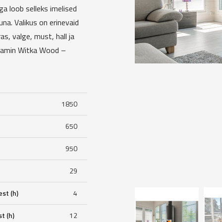
ega loob selleks imelised
una. Valikus on erinevaid
as, valge, must, hall ja
i kamin Witka Wood –
1850
650
950
29
st (h)
4
t (h)
12