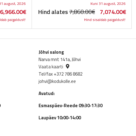
31 august, 2026
Kuni 31 august, 2026
riginal
Current
Original
Cur
6,966.00
€
Hind alates
7,860.00
€
7,074.00
€
ldab paigaldust!
Hind sisaldab paigaldust!
rice
price
price
pric
as:
is:
was:
is:
,740.00€.
6,966.00€.
7,860.00€.
7,0
Jõhvi salong
Narva mnt 141a, Jõhvi
Vaata kaarti
Tel/fax +372 786 8682
johvi@kodukolle.ee
Avatud:
0
Esmaspäev-Reede 09:30-17:30
Laupäev 10:00-14:00