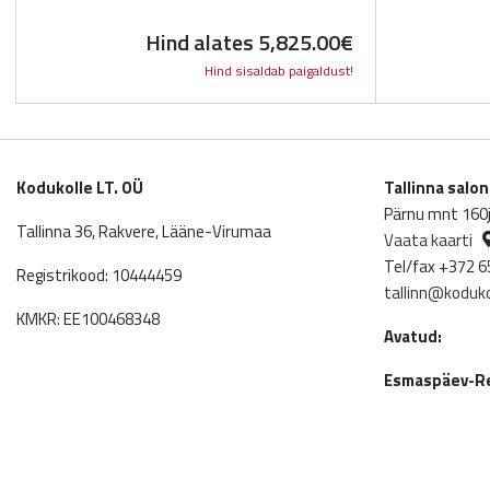
Hind alates
5,825.00
€
Hind sisaldab paigaldust!
Kodukolle LT. OÜ
Tallinna salo
Pärnu mnt 160j,
Tallinna 36, Rakvere, Lääne-Virumaa
Vaata kaarti
Tel/fax +372 6
Registrikood: 10444459
tallinn@koduko
KMKR: EE100468348
Avatud:
Esmaspäev-Re