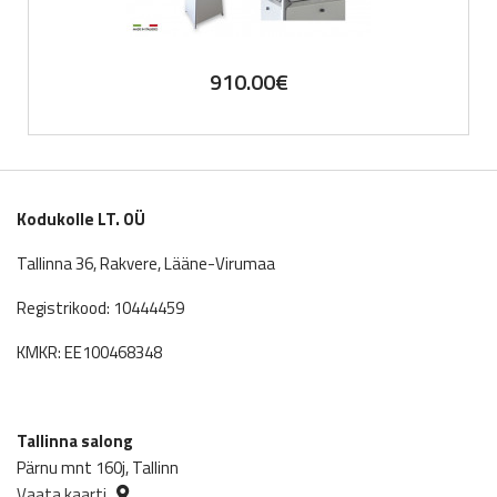
910.00
€
Kodukolle LT. OÜ
Tallinna 36, Rakvere, Lääne-Virumaa
Registrikood: 10444459
KMKR: EE100468348
Tallinna salong
Pärnu mnt 160j, Tallinn
Vaata kaarti