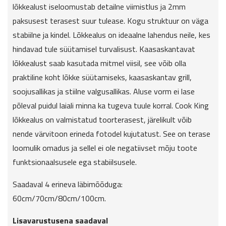
lõkkealust iseloomustab detailne viimistlus ja 2mm
paksusest terasest suur tulease. Kogu struktuur on väga
stabiilne ja kindel. Lõkkealus on ideaalne lahendus neile, kes
hindavad tule süütamisel turvalisust. Kaasaskantavat
lõkkealust saab kasutada mitmel viisil, see võib olla
praktiline koht lõkke süütamiseks, kaasaskantav grill,
soojusallikas ja stiilne valgusallikas. Aluse vorm ei lase
põleval puidul laiali minna ka tugeva tuule korral. Cook King
lõkkealus on valmistatud toorterasest, järelikult võib
nende värvitoon erineda fotodel kujutatust. See on terase
loomulik omadus ja sellel ei ole negatiivset mõju toote
funktsionaalsusele ega stabiilsusele.
Saadaval 4 erineva läbimõõduga:
60cm/70cm/80cm/100cm.
Lisavarustusena saadaval