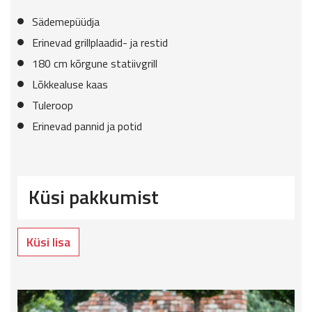
Sädemepüüdja
Erinevad grillplaadid- ja restid
180 cm kõrgune statiivgrill
Lõkkealuse kaas
Tuleroop
Erinevad pannid ja potid
Küsi pakkumist
Küsi lisa