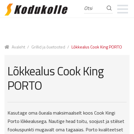
Otsi
Otsi:
Skip
Skip
to
to
navigation
content
Avaleht
/
Grillid ja õuetooted
/
Lõkkealus Cook King PORTO
Lõkkealus Cook King
PORTO
Kasutage oma õueala maksimaalselt koos Cook Kingi
Porto lõkkealusega. Nautige head toitu, soojust ja stiilset
fookuspunkti mugavalt oma tagaaias. Porto kvaliteetset