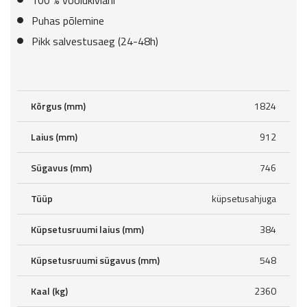
100 % voolukiviahi
Puhas põlemine
Pikk salvestusaeg (24-48h)
Kõrgus (mm)
1824
Laius (mm)
912
Sügavus (mm)
746
Tüüp
küpsetusahjuga
Küpsetusruumi laius (mm)
384
Küpsetusruumi sügavus (mm)
548
Kaal (kg)
2360