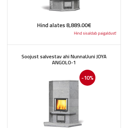
Hind alates
8,889.00
€
Hind sisaldab paigaldust!
Soojust salvestav ahi NunnaUuni JOYA
ANGOLO-1
-10%