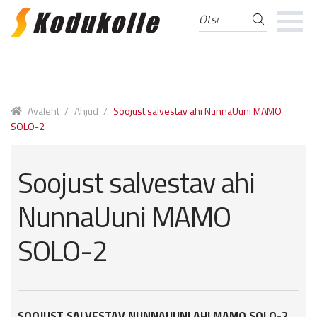
Otsi
Otsi:
Skip
Skip
to
to
navigation
content
Avaleht
/
Ahjud
/
Soojust salvestav ahi NunnaUuni MAMO
SOLO-2
Soojust salvestav ahi
NunnaUuni MAMO
SOLO-2
SOOJUST SALVESTAV NUNNAUUNI AHI MAMO SOLO-2,