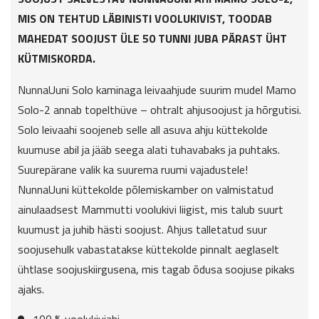
MIS ON TEHTUD LÄBINISTI VOOLUKIVIST, TOODAB
MAHEDAT SOOJUST ÜLE 50 TUNNI JUBA PÄRAST ÜHT
KÜTMISKORDA.
NunnaUuni Solo kaminaga leivaahjude suurim mudel Mamo
Solo-2 annab topelthüve – ohtralt ahjusoojust ja hõrgutisi.
Solo leivaahi soojeneb selle all asuva ahju küttekolde
kuumuse abil ja jääb seega alati tuhavabaks ja puhtaks.
Suurepärane valik ka suurema ruumi vajadustele!
NunnaUuni küttekolde põlemiskamber on valmistatud
ainulaadsest Mammutti voolukivi liigist, mis talub suurt
kuumust ja juhib hästi soojust. Ahjus talletatud suur
soojusehulk vabastatakse küttekolde pinnalt aeglaselt
ühtlase soojuskiirgusena, mis tagab õdusa soojuse pikaks
ajaks.