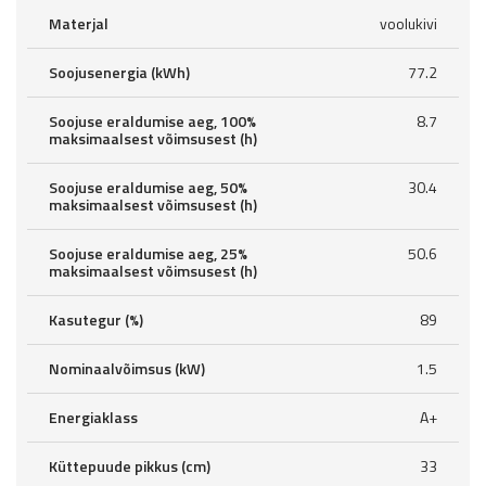
Materjal
voolukivi
Soojusenergia (kWh)
77.2
Soojuse eraldumise aeg, 100%
8.7
maksimaalsest võimsusest (h)
Soojuse eraldumise aeg, 50%
30.4
maksimaalsest võimsusest (h)
Soojuse eraldumise aeg, 25%
50.6
maksimaalsest võimsusest (h)
Kasutegur (%)
89
Nominaalvõimsus (kW)
1.5
Energiaklass
A+
Küttepuude pikkus (cm)
33