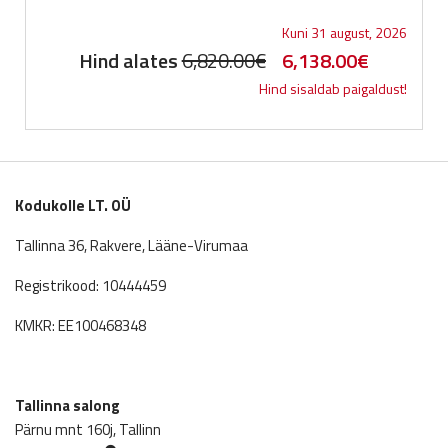
Kuni 31 august, 2026
Original
Current
Hind alates
6,820.00
€
6,138.00
€
Hind sisaldab paigaldust!
price
price
was:
is:
6,820.00€.
6,138.00
Kodukolle LT. OÜ
Tallinna 36, Rakvere, Lääne-Virumaa
Registrikood: 10444459
KMKR: EE100468348
Tallinna salong
Pärnu mnt 160j, Tallinn