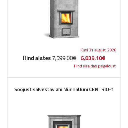
Kuni 31 august, 2026
Original
Current
Hind alates
7,599.00
€
6,839.10
€
Hind sisaldab paigaldust!
price
price
was:
is:
7,599.00€.
6,839.10
Soojust salvestav ahi NunnaUuni CENTRIO-1