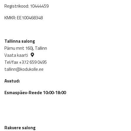
Registrikood: 10444459
KMKR: EE100468348
Tallinna salong
Pärnu mnt 160j, Tallinn
Vaata kaarti
Tel/fax +372 659 0495
tallinn@kodukolle.ee
Avatud:
Esmaspäev-Reede 10:00-18:00
Rakvere salong