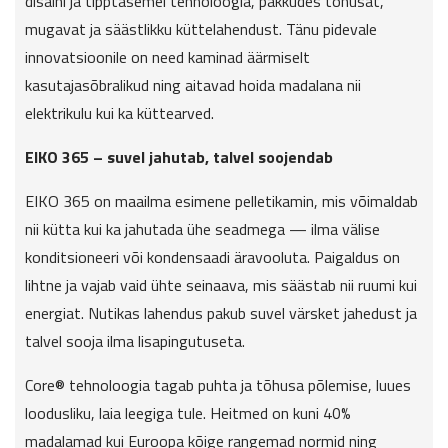
disaini ja tipptasemel tehnoloogia, pakkudes tõhusat,
mugavat ja säästlikku küttelahendust. Tänu pidevale
innovatsioonile on need kaminad äärmiselt
kasutajasõbralikud ning aitavad hoida madalana nii
elektrikulu kui ka küttearved.
EIKO 365 – suvel jahutab, talvel soojendab
EIKO 365 on maailma esimene pelletikamin, mis võimaldab
nii kütta kui ka jahutada ühe seadmega — ilma välise
konditsioneeri või kondensaadi äravooluta. Paigaldus on
lihtne ja vajab vaid ühte seinaava, mis säästab nii ruumi kui
energiat. Nutikas lahendus pakub suvel värsket jahedust ja
talvel sooja ilma lisapingutuseta.
Core® tehnoloogia tagab puhta ja tõhusa põlemise, luues
loodusliku, laia leegiga tule. Heitmed on kuni 40%
madalamad kui Euroopa kõige rangemad normid ning