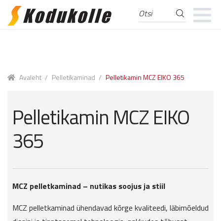
Otsi
Otsi:
Skip
Skip
to
to
navigation
content
Avaleht
/
Pelletikaminad
/
Pelletikamin MCZ EIKO 365
Pelletikamin MCZ EIKO
365
MCZ pelletkaminad – nutikas soojus ja stiil
MCZ pelletkaminad ühendavad kõrge kvaliteedi, läbimõeldud