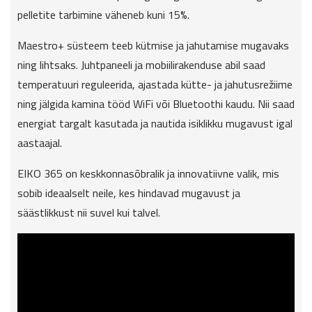
pelletite tarbimine väheneb kuni 15%.
Maestro+ süsteem teeb kütmise ja jahutamise mugavaks
ning lihtsaks. Juhtpaneeli ja mobiilirakenduse abil saad
temperatuuri reguleerida, ajastada kütte- ja jahutusrežiime
ning jälgida kamina tööd WiFi või Bluetoothi kaudu. Nii saad
energiat targalt kasutada ja nautida isiklikku mugavust igal
aastaajal.
EIKO 365 on keskkonnasõbralik ja innovatiivne valik, mis
sobib ideaalselt neile, kes hindavad mugavust ja
säästlikkust nii suvel kui talvel.