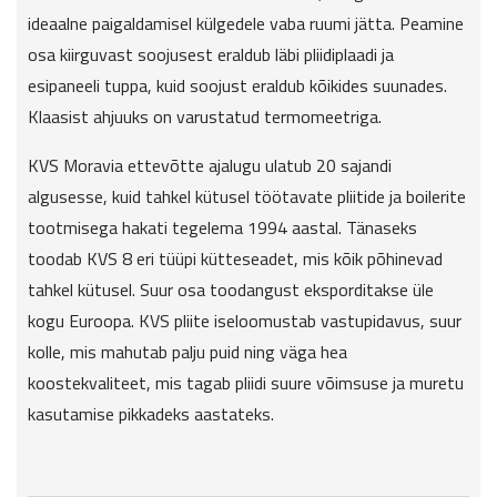
ideaalne paigaldamisel külgedele vaba ruumi jätta. Peamine
osa kiirguvast soojusest eraldub läbi pliidiplaadi ja
esipaneeli tuppa, kuid soojust eraldub kõikides suunades.
Klaasist ahjuuks on varustatud termomeetriga.
KVS Moravia ettevõtte ajalugu ulatub 20 sajandi
algusesse, kuid tahkel kütusel töötavate pliitide ja boilerite
tootmisega hakati tegelema 1994 aastal. Tänaseks
toodab KVS 8 eri tüüpi kütteseadet, mis kõik põhinevad
tahkel kütusel. Suur osa toodangust eksporditakse üle
kogu Euroopa. KVS pliite iseloomustab vastupidavus, suur
kolle, mis mahutab palju puid ning väga hea
koostekvaliteet, mis tagab pliidi suure võimsuse ja muretu
kasutamise pikkadeks aastateks.