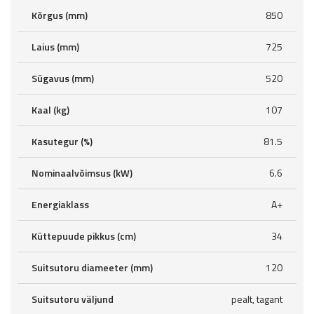
Kõrgus (mm)
850
Laius (mm)
725
Sügavus (mm)
520
Kaal (kg)
107
Kasutegur (%)
81.5
Nominaalvõimsus (kW)
6.6
Energiaklass
A+
Küttepuude pikkus (cm)
34
Suitsutoru diameeter (mm)
120
Suitsutoru väljund
pealt, tagant