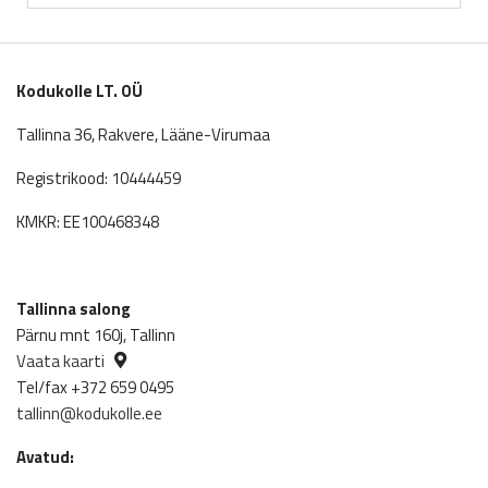
Kodukolle LT. OÜ
Tallinna 36, Rakvere, Lääne-Virumaa
Registrikood: 10444459
KMKR: EE100468348
Tallinna salong
Pärnu mnt 160j, Tallinn
Vaata kaarti
Tel/fax +372 659 0495
tallinn@kodukolle.ee
Avatud: