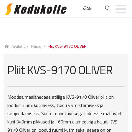
Otsi
Otsi:
Skip
Skip
to
to
navigation
content
Avaleht
/
Pliidid
/
Pliit KVS-9170 OLIVER
Pliit KVS-9170 OLIVER
Moodsa maalähedase stiiliga KVS-9170 Oliver pliit on
loodud ruumi kütmiseks, toidu valmistamiseks ja
soojendamiseks. Suure mahutavusega koldesse mahuvad
kuni 340mm pikkused ja 160mm diameetriga halud. KVS-
9170 Oliver on loodud ruumi kütmiseks, seega on on