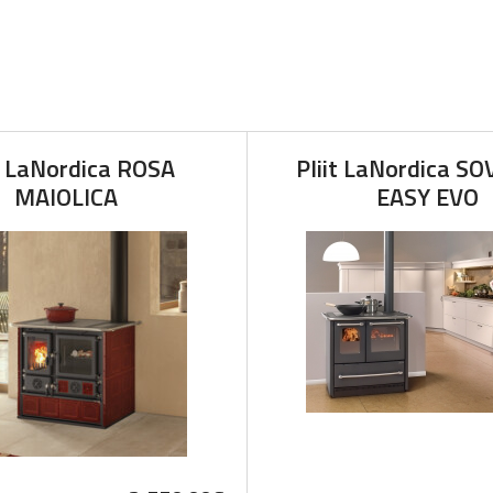
it LaNordica ROSA
Pliit LaNordica S
MAIOLICA
EASY EVO