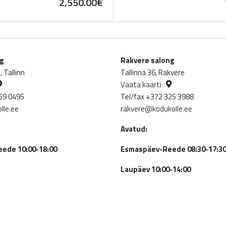
2,550.00
€
ng
Rakvere salong
 Tallinn
Tallinna 36, Rakvere
Vaata kaarti
59 0495
Tel/fax +372 325 3988
lle.ee
rakvere@kodukolle.ee
Avatud:
ede 10:00-18:00
Esmaspäev-Reede 08:30-17:3
Laupäev 10:00-14:00