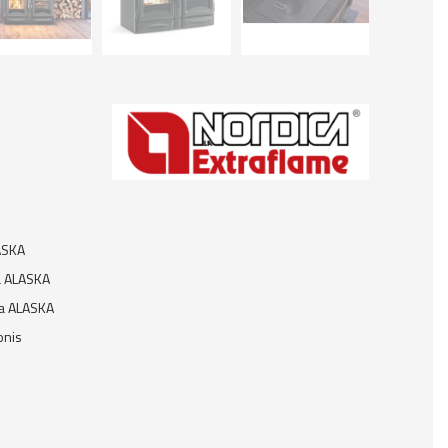
LASKA
a ALASKA
ca ALASKA
onis