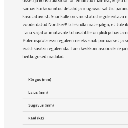
uksed ja konstruktsioon on emailitud malmist, küljed o
samas kui kroomitud detailid ja mugavad sahtlid paranda
kasutatavust. Suur kolle on varustatud reguleeritava 
vooderdatud Nordiker® tulekindla materjaliga, et tule il
Tänu väljatõmmatavale tuhasahtlile on pliidi puhastami
Põlemisprotsessi reguleerimiseks saab primaarset ja 
eraldi käsitsi reguleerida. Tänu keskkonnasõbralikule j
heitkogused madalad.
Kõrgus (mm)
Laius (mm)
Sügavus (mm)
Kaal (kg)