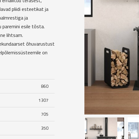
n emailitud terasest,
vad pliidi esteetikat ja
malmrestiga ja
u paremini esile tõsta.
ne lihtsam.
sekundaarset õhuvarustust
ärelpõlemissüsteemile on
860
1307
705
350