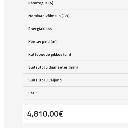
Kasutegur (%)
Nominaalvõimsus (kW)
Energiaklass
Köetav pind (m³)
Küttepuude pikkus (cm)
Suitsutoru diameeter (mm)
Suitsutoru väljund
Värv
4,810.00
€