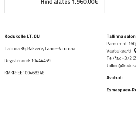
Hind alates
1,960.00
€
Kodukolle LT. OÜ
Tallinna salo
Pärnu mnt 160j,
Tallinna 36, Rakvere, Lääne-Virumaa
Vaata kaarti
Tel/fax +372 6
Registrikood: 10444459
tallinn@koduko
KMKR: EE100468348
Avatud:
Esmaspäev-Re