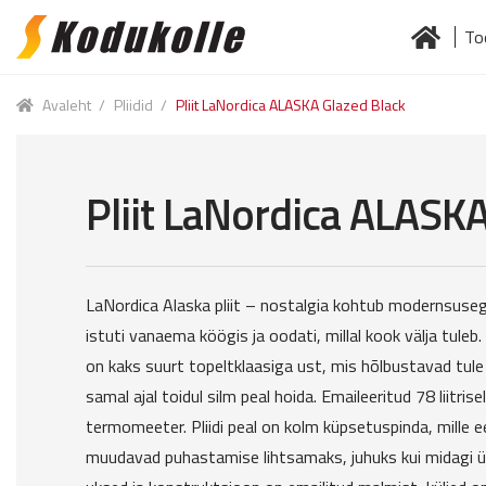
To
Skip
Skip
to
to
Esileht
Jä
navigation
content
Avaleht
/
Pliidid
/
Pliit LaNordica ALASKA Glazed Black
Pliit LaNordica ALASKA
LaNordica Alaska pliit – nostalgia kohtub modernsuse
istuti vanaema köögis ja oodati, millal kook välja tuleb.
on kaks suurt topeltklaasiga ust, mis hõlbustavad tule
samal ajal toidul silm peal hoida. Emaileeritud 78 liitri
termomeeter. Pliidi peal on kolm küpsetuspinda, mille
muudavad puhastamise lihtsamaks, juhuks kui midagi ül