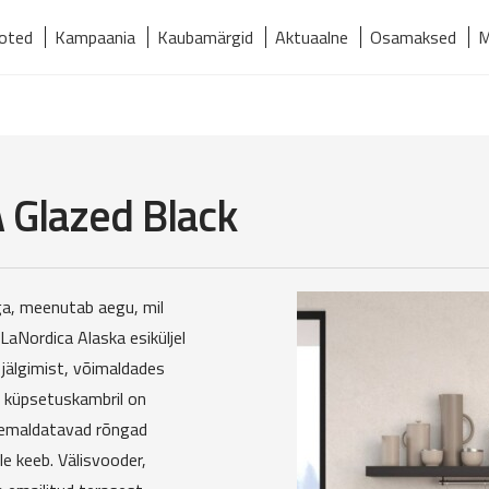
oted
Kampaania
Kaubamärgid
Aktuaalne
Osamaksed
M
relmaks
Kaubamärgid
Kontakt
Meist
Tooted
 Glazed Black
ga, meenutab aegu, mil
 LaNordica Alaska esiküljel
 jälgimist, võimaldades
sel küpsetuskambril on
 eemaldatavad rõngad
e keeb. Välisvooder,