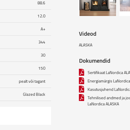
88.6
12.0
A+
Videod
344
ALASKA
30
Dokumendid
150
Sertifikaat LaNordica A
Energiamärgis LaNordic
pealt või tagant
Kasutusjuhend LaNordi
Glazed Black
Tehnilised andmed ja jo
LaNordica ALASKA