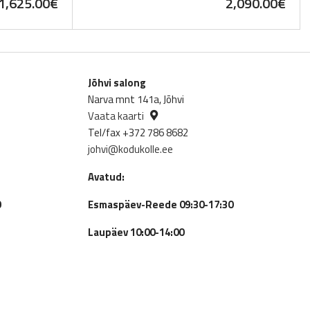
1,625.00
€
2,090.00
€
Jõhvi salong
Narva mnt 141a, Jõhvi
Vaata kaarti
Tel/fax +372 786 8682
johvi@kodukolle.ee
Avatud:
0
Esmaspäev-Reede 09:30-17:30
Laupäev 10:00-14:00